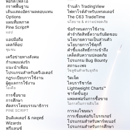
พอร์ตโฟลิโอ
กราฟพื้นฐาน
ร้านค้า TradingView
เส้นแสดงอัตราผลตอบแทน
ไพ่ทาโรต์สำหรับเทรดเดอร์
Options
The C63 TradeTime
แผนที่มหภาค
นโยบาย & ความปลอดภัย
Pine Script®
ข้อกำหนดการใช้งาน
แอป
คำจำกัดสิทธิ์ความรับผิดชอบ
แอปมือถือ
นโยบายความเป็นส่วนตัว
เดสก์ท็อป
นโยบายการใช้คุกกี้
ชุมชน
คำชี้แจงสิทธิ์การเข้าถึง
เคล็ดลับความปลอดภัย
เครือข่ายทางสังคม
โปรแกรม Bug Bounty
กำแพงแห่งรัก
สถานะเพจ
แนะนำเพื่อน
โซลูชันสำหรับธุรกิจ
โปรแกรมสำหรับครีเอเตอร์
กฎระเบียบการใช้งาน
วิดเจ็ต
ผู้ดูแลการใช้งาน
ไลบรารีชาร์ต
ไอเดีย
Lightweight Charts™
ชาร์ตขั้นสูง
การซื้อขาย
แพลตฟอร์มการซื้อขาย
การศึกษา
โอกาสในการเติบโต
คัดสรรโดยบรรณาธิการ
PINE SCRIPT
การลงโฆษณา
การเชื่อมต่อกับโบรกเกอร์
อินดิเคเตอร์ & กลยุทธ์
โปรแกรมสำหรับพาร์ทเนอร์
Wizards
โปรแกรมสำหรับการศึกษา
ฟรีแลนซ์