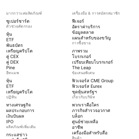
มากกว่าแค่ผลิตภัณฑ์
เครื่องมือ & การสมัครสมาชิก
ซูเปอร์ชาร์ต
ฟีเจอร์
ตัวช่วยคัดกรอง
อัตราค่าบริการ
ข้อมูลตลาด
หุ้น
แผนสำหรับของขวัญ
ETF
การซื้อขาย
พันธบัตร
เหรียญคริปโต
ภาพรวม
คู่ CEX
โบรกเกอร์
คู่ DEX
เปรียบเทียบโบรกเกอร์
Pine
The Leap
ฮีทแมพ
ข้อเสนอพิเศษ
หุ้น
ฟิวเจอร์ส CME Group
ETF
ฟิวเจอร์ส Eurex
เหรียญคริปโต
ชุดหุ้นสหรัฐฯ
ปฏิทิน
เกี่ยวกับบริษัท
ทางเศรษฐกิจ
พวกเราคือใคร
ผลประกอบการ
ภารกิจสำรวจอวกาศ
เงินปันผล
บล็อก
IPO
ศูนย์ช่วยเหลือ
ผลิตภัณฑ์เพิ่มเติม
อาชีพ
เครื่องมือสำหรับสื่อ
กระแสข่าว
สินค้า