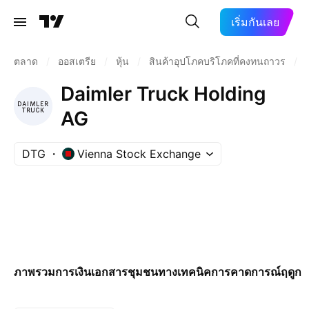
เริ่มกันเลย
ตลาด
/
ออสเตรีย
/
หุ้น
/
สินค้าอุปโภคบริโภคที่คงทนถาวร
/
Daimler Truck Holding
AG
DTG
Vienna Stock Exchange
ภาพรวม
การเงิน
เอกสาร
ชุมชน
ทางเทคนิค
การคาดการณ์
ฤดูกา