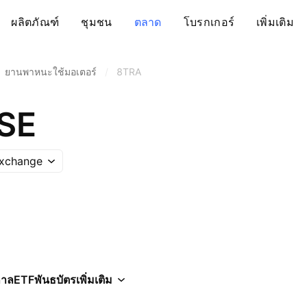
ผลิตภัณฑ์
ชุมชน
ตลาด
โบรกเกอร์
เพิ่มเติม
ยานพาหนะใช้มอเตอร์
/
8TRA
SE
Exchange
กาล
ETF
พันธบัตร
เพิ่มเติม