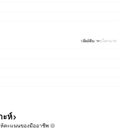
รายปี
เพิ่มเติม
รายไตรมาส
าะห์
ห้คะแนนของมืออาชีพ