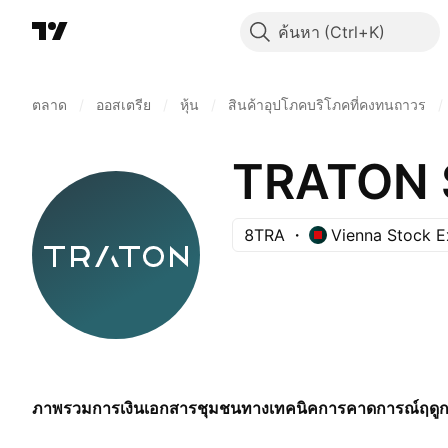
ค้นหา
ตลาด
/
ออสเตรีย
/
หุ้น
/
สินค้าอุปโภคบริโภคที่คงทนถาวร
/
TRATON 
8TRA
Vienna Stock 
ภาพรวม
การเงิน
เอกสาร
ชุมชน
ทางเทคนิค
การคาดการณ์
ฤดู