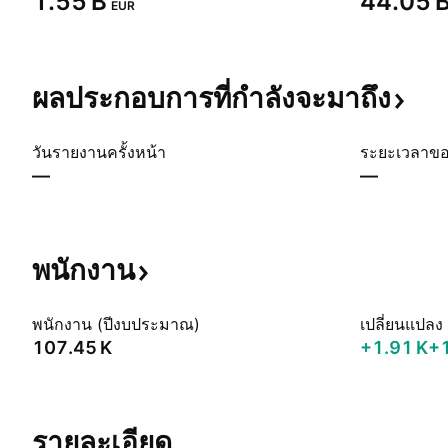
‪1.55 B‬
‪44.05 B
EUR
ผลประกอบการที่กำลังจะมาถึง
วันรายงานครั้งหน้า
ระยะเวลาข
—
—
พนักงาน
พนักงาน (ปีงบประมาณ)
เปลี่ยนแปลง
‪107.45 K‬
‪+1.91 K‬
+
รายละเอียด