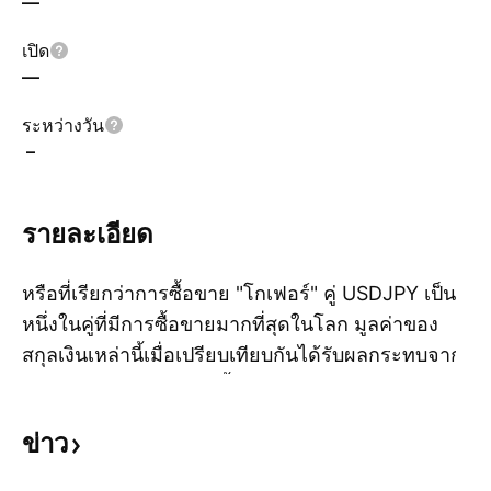
—
เปิด
—
ระหว่างวัน
–
รายละเอียด
หรือที่เรียกว่าการซื้อขาย "โกเฟอร์" คู่ USDJPY เป็น
หนึ่งในคู่ที่มีการซื้อขายมากที่สุดในโลก มูลค่าของ
สกุลเงินเหล่านี้เมื่อเปรียบเทียบกันได้รับผลกระทบจาก
แส
ส่วนต่างของอัตราดอกเบี้ยระหว่างธนาคารกลาง
สหรัฐและธนาคารแห่งประเทศญี่ปุ่น
ข่าว