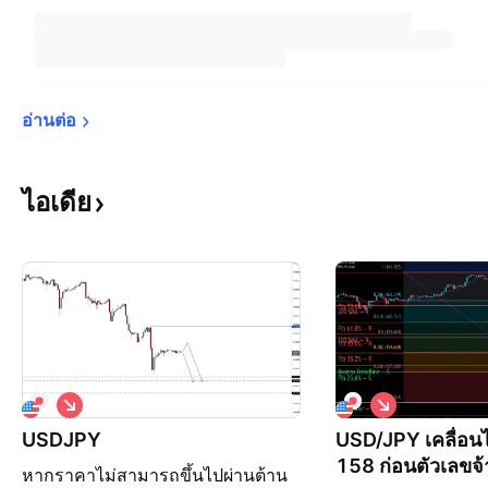
อ่านต่อ
ไอเดีย
ล
ล
ด
ด
USDJPY
USD/JPY เคลื่อนไ
ล
ล
158 ก่อนตัวเลขจ
หากราคาไม่สามารถขึ้นไปผ่านต้าน
ง
ง