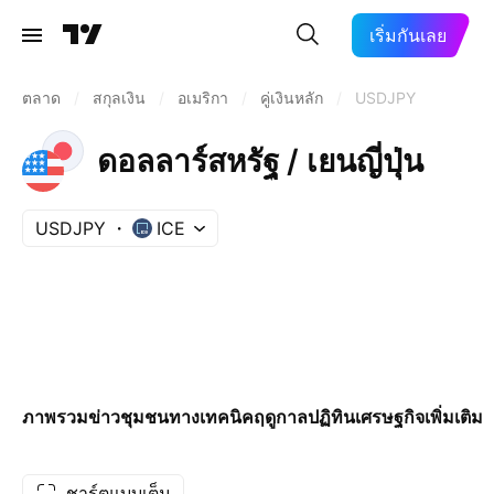
เริ่มกันเลย
ตลาด
/
สกุลเงิน
/
อเมริกา
/
คู่เงินหลัก
/
USDJPY
ดอลลาร์สหรัฐ / เยนญี่ปุ่น
USDJPY
ICE
ภาพรวม
ข่าว
ชุมชน
ทางเทคนิค
ฤดูกาล
ปฏิทินเศรษฐกิจ
เพิ่มเติม
ชาร์ตแบบเต็ม