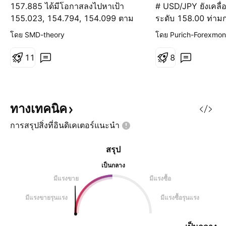
157.885 ได้มีโอกาสลงไปหาเป้า
# USD/JPY ยังเคลื่
155.023, 154.794, 154.099 ตาม
ระดับ 158.00 ท่าม
ลำดับ
จากดอลลาร์ และกา
โดย SMD-theory
โดย Purich-Forexmo
เยน ## ภาพรวมตลา
Overview) คู่เงิน 
1
1
8
คงเคลื่อนไหวต่ำกว่
**158.00** ในช่วงก
แม้ว่าจะสามารถฟื้นต
นับตั้งแต่เดือนพฤษ
ทางเทคนิค
สัปดาห์ แต่แรงรีบาวด
การสรุปสิ่งที่อินดิเคเตอร์แนะนำ
สรุป
เป็นกลาง
มีแรงขาย
มีแรงซื้อ
มีแรงขายรุนแรง
มีแรงซื้อรุนแรง