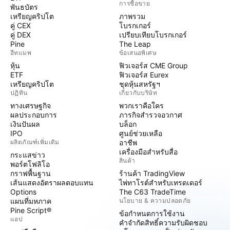
การซื้อขาย
พันธบัตร
เหรียญคริปโต
ภาพรวม
คู่ CEX
โบรกเกอร์
คู่ DEX
เปรียบเทียบโบรกเกอร์
Pine
The Leap
ฮีทแมพ
ข้อเสนอพิเศษ
หุ้น
ฟิวเจอร์ส CME Group
ETF
ฟิวเจอร์ส Eurex
เหรียญคริปโต
ชุดหุ้นสหรัฐฯ
ปฏิทิน
เกี่ยวกับบริษัท
ทางเศรษฐกิจ
พวกเราคือใคร
ผลประกอบการ
ภารกิจสำรวจอวกาศ
เงินปันผล
บล็อก
IPO
ศูนย์ช่วยเหลือ
ผลิตภัณฑ์เพิ่มเติม
อาชีพ
เครื่องมือสำหรับสื่อ
กระแสข่าว
สินค้า
พอร์ตโฟลิโอ
กราฟพื้นฐาน
ร้านค้า TradingView
เส้นแสดงอัตราผลตอบแทน
ไพ่ทาโรต์สำหรับเทรดเดอร์
Options
The C63 TradeTime
แผนที่มหภาค
นโยบาย & ความปลอดภัย
Pine Script®
ข้อกำหนดการใช้งาน
แอป
คำจำกัดสิทธิ์ความรับผิดชอบ