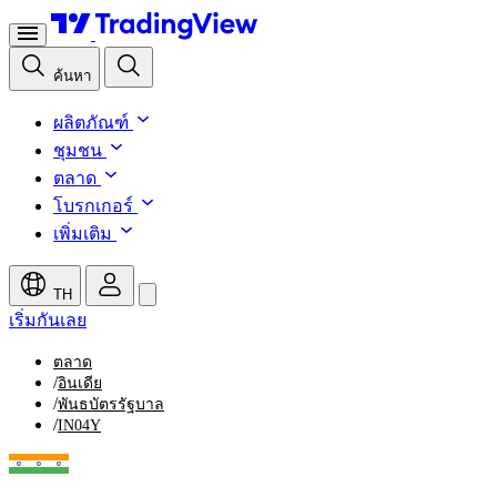
ค้นหา
ผลิตภัณฑ์
ชุมชน
ตลาด
โบรกเกอร์
เพิ่มเติม
TH
เริ่มกันเลย
ตลาด
/
อินเดีย
/
พันธบัตรรัฐบาล
/
IN04Y