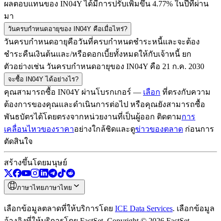
ผลตอบแทนของ
IN04Y
ได้มีการปรับเพิ่มขึ้น
4.77
% ในปีที่ผ่าน
มา
วันครบกำหนดอายุของ
IN04Y
คือเมื่อไหร่?
วันครบกำหนดอายุคือวันที่ครบกำหนดชำระหนี้และจะต้อง
ชำระคืนเงินต้นและ/หรือดอกเบี้ยทั้งหมดให้กับเจ้าหนี้ ยก
ตัวอย่างเช่น วันครบกำหนดอายุของ
IN04Y
คือ
21 ก.ค. 2030
จะซื้อ
IN04Y
ได้อย่างไร?
คุณสามารถซื้อ
IN04Y
ผ่านโบรกเกอร์ —
เลือก
ที่ตรงกับความ
ต้องการของคุณและดำเนินการต่อไป หรือคุณยังสามารถซื้อ
พันธบัตรได้โดยตรงจากหน่วยงานที่เป็นผู้ออก ติดตาม
การ
เคลื่อนไหวของราคา
อย่างใกล้ชิดและดู
ข่าวของตลาด
ก่อนการ
ตัดสินใจ
สร้างขึ้นโดยมนุษย์
ภาษาไทย
ภาษาไทย
เลือกข้อมูลตลาดที่ให้บริการโดย
ICE Data Services
.
เลือกข้อมูล
อ้างอิงที่ให้บริการโดย FactSet. Copyright © 2026 FactSet