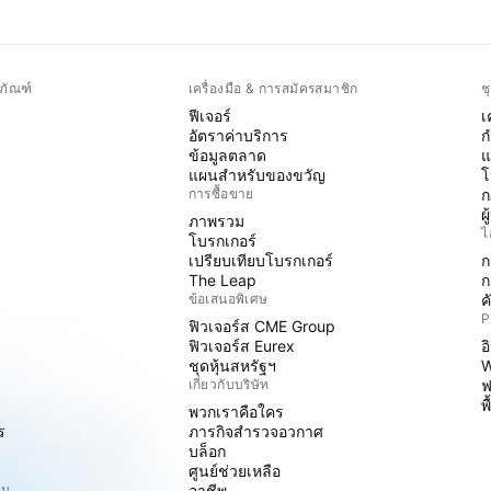
ภัณฑ์
เครื่องมือ & การสมัครสมาชิก
ช
ฟีเจอร์
เ
อัตราค่าบริการ
ก
ข้อมูลตลาด
แ
แผนสำหรับของขวัญ
โ
การซื้อขาย
ก
ผ
ภาพรวม
ไ
โบรกเกอร์
เปรียบเทียบโบรกเกอร์
ก
The Leap
ก
ข้อเสนอพิเศษ
ค
P
ฟิวเจอร์ส CME Group
ฟิวเจอร์ส Eurex
อ
ชุดหุ้นสหรัฐฯ
W
เกี่ยวกับบริษัท
ฟ
พ
พวกเราคือใคร
ร
ภารกิจสำรวจอวกาศ
บล็อก
ศูนย์ช่วยเหลือ
ิม
อาชีพ