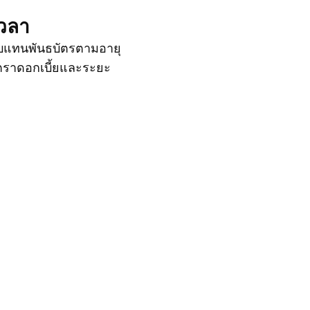
เวลา
บแทนพันธบัตรตามอายุ
ัตราดอกเบี้ยและระยะ