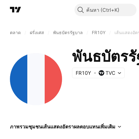
ค้นหา
ตลาด
/
ฝรั่งเศส
/
พันธบัตรรัฐบาล
/
FR10Y
/
เส้นแสดงอั
พันธบัตรรั
FR10Y
TVC
ภาพรวม
ชุมชน
เส้นแสดงอัตราผลตอบแทน
เพิ่มเติม