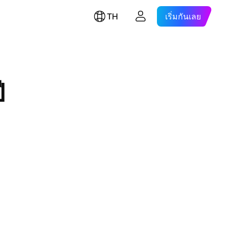
TH
เริ่มกันเลย
ี