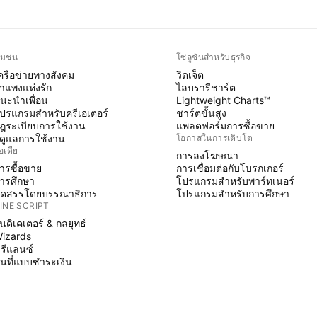
ุมชน
โซลูชันสำหรับธุรกิจ
ครือข่ายทางสังคม
วิดเจ็ต
ำแพงแห่งรัก
ไลบรารีชาร์ต
นะนำเพื่อน
Lightweight Charts™
ปรแกรมสำหรับครีเอเตอร์
ชาร์ตขั้นสูง
ฎระเบียบการใช้งาน
แพลตฟอร์มการซื้อขาย
ู้ดูแลการใช้งาน
โอกาสในการเติบโต
อเดีย
การลงโฆษณา
ารซื้อขาย
การเชื่อมต่อกับโบรกเกอร์
ารศึกษา
โปรแกรมสำหรับพาร์ทเนอร์
ัดสรรโดยบรรณาธิการ
โปรแกรมสำหรับการศึกษา
INE SCRIPT
ินดิเคเตอร์ & กลยุทธ์
izards
รีแลนซ์
ื้นที่แบบชำระเงิน