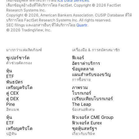
เลือกข้อมูลตลาดที่ให้บริการโดย
ICE Data Services
.
เลือกข้อมูลอ้างอิงที่ให้บริการโดย FactSet. Copyright © 2026 FactSet
Research Systems Inc.
Copyright © 2026, American Bankers Association. CUSIP Database ที่ให้
บริการโดย FactSet Research Systems Inc. All rights reserved.
SEC filings และเอกสารอื่นๆ ที่ให้บริการโดย
Quartr
.
© 2026 TradingView, Inc.
มากกว่าแค่ผลิตภัณฑ์
เครื่องมือ & การสมัครสมาชิก
ซูเปอร์ชาร์ต
ฟีเจอร์
ตัวช่วยคัดกรอง
อัตราค่าบริการ
ข้อมูลตลาด
หุ้น
แผนสำหรับของขวัญ
ETF
การซื้อขาย
พันธบัตร
เหรียญคริปโต
ภาพรวม
คู่ CEX
โบรกเกอร์
คู่ DEX
เปรียบเทียบโบรกเกอร์
Pine
The Leap
ฮีทแมพ
ข้อเสนอพิเศษ
หุ้น
ฟิวเจอร์ส CME Group
ETF
ฟิวเจอร์ส Eurex
เหรียญคริปโต
ชุดหุ้นสหรัฐฯ
ปฏิทิน
เกี่ยวกับบริษัท