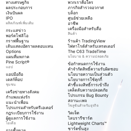
ทางเศรษฐกิจ
พวกเราคือใคร
ผลประกอบการ
ภารกิจสำรวจอวกาศ
เงินปันผล
บล็อก
IPO
ศูนย์ช่วยเหลือ
ผลิตภัณฑ์เพิ่มเติม
อาชีพ
เครื่องมือสำหรับสื่อ
กระแสข่าว
สินค้า
พอร์ตโฟลิโอ
กราฟพื้นฐาน
ร้านค้า TradingView
เส้นแสดงอัตราผลตอบแทน
ไพ่ทาโรต์สำหรับเทรดเดอร์
Options
The C63 TradeTime
แผนที่มหภาค
นโยบาย & ความปลอดภัย
Pine Script®
ข้อกำหนดการใช้งาน
แอป
คำจำกัดสิทธิ์ความรับผิดชอบ
แอปมือถือ
นโยบายความเป็นส่วนตัว
เดสก์ท็อป
นโยบายการใช้คุกกี้
ชุมชน
คำชี้แจงสิทธิ์การเข้าถึง
เคล็ดลับความปลอดภัย
เครือข่ายทางสังคม
โปรแกรม Bug Bounty
กำแพงแห่งรัก
สถานะเพจ
แนะนำเพื่อน
โซลูชันสำหรับธุรกิจ
โปรแกรมสำหรับครีเอเตอร์
กฎระเบียบการใช้งาน
วิดเจ็ต
ผู้ดูแลการใช้งาน
ไลบรารีชาร์ต
ไอเดีย
Lightweight Charts™
ชาร์ตขั้นสูง
การซื้อขาย