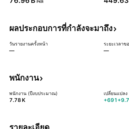
‪76.96 B‬
‪449.63 
PKR
ผลประกอบการที่กำลังจะมาถึง
วันรายงานครั้งหน้า
ระยะเวลาข
—
—
พนักงาน
พนักงาน (ปีงบประมาณ)
เปลี่ยนแปลง
‪7.78 K‬
+691
+9.
รายละเอียด