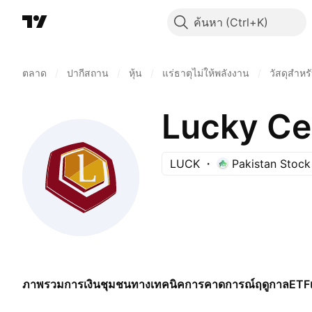
ค้นหา
ตลาด
/
ปากีสถาน
/
หุ้น
/
แร่ธาตุไม่ให้พลังงาน
/
วัสดุสำหร
Lucky Ce
LUCK
Pakistan Stoc
ภาพรวม
การเงิน
ชุมชน
ทางเทคนิค
การคาดการณ์
ฤดูกาล
ETF