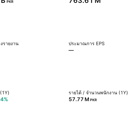
B‬
‪763.61 M‬
PKR
องรายงาน
ประมาณการ EPS
—
 (1Y)
รายได้ / จำนวนพนักงาน (1Y)
74%
‪57.77 M‬
PKR