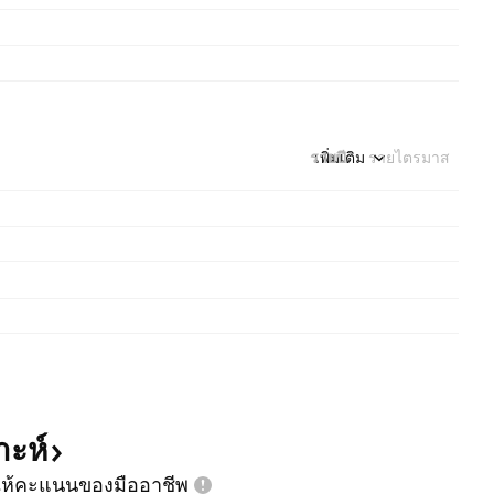
รายปี
เพิ่มเติม
รายไตรมาส
าะห์
ห้คะแนนของมืออาชีพ