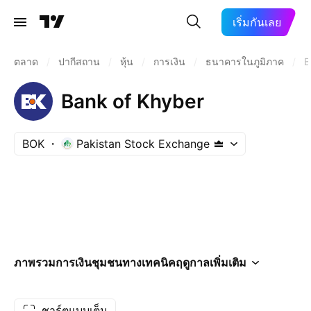
เริ่มกันเลย
ตลาด
/
ปากีสถาน
/
หุ้น
/
การเงิน
/
ธนาคารในภูมิภาค
/
B
Bank of Khyber
BOK
Pakistan Stock Exchange
ภาพรวม
การเงิน
ชุมชน
ทางเทคนิค
ฤดูกาล
เพิ่มเติม
ชาร์ตแบบเต็ม