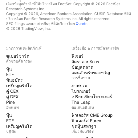
เลือกข้อมูลอ้างอิงที่ให้บริการโดย FactSet. Copyright © 2026 FactSet
Research Systems Inc.
Copyright © 2026, American Bankers Association. CUSIP Database ที่ให้
บริการโดย FactSet Research Systems Inc. All rights reserved.
SEC filings และเอกสารอื่นๆ ที่ให้บริการโดย
Quartr
.
© 2026 TradingView, Inc.
มากกว่าแค่ผลิตภัณฑ์
เครื่องมือ & การสมัครสมาชิก
ซูเปอร์ชาร์ต
ฟีเจอร์
ตัวช่วยคัดกรอง
อัตราค่าบริการ
ข้อมูลตลาด
หุ้น
แผนสำหรับของขวัญ
ETF
การซื้อขาย
พันธบัตร
เหรียญคริปโต
ภาพรวม
คู่ CEX
โบรกเกอร์
คู่ DEX
เปรียบเทียบโบรกเกอร์
Pine
The Leap
ฮีทแมพ
ข้อเสนอพิเศษ
หุ้น
ฟิวเจอร์ส CME Group
ETF
ฟิวเจอร์ส Eurex
เหรียญคริปโต
ชุดหุ้นสหรัฐฯ
ปฏิทิน
เกี่ยวกับบริษัท