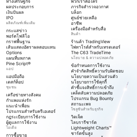
ทางเศรษฐกิจ
พวกเราคือใคร
ผลประกอบการ
ภารกิจสำรวจอวกาศ
เงินปันผล
บล็อก
IPO
ศูนย์ช่วยเหลือ
ผลิตภัณฑ์เพิ่มเติม
อาชีพ
เครื่องมือสำหรับสื่อ
กระแสข่าว
สินค้า
พอร์ตโฟลิโอ
กราฟพื้นฐาน
ร้านค้า TradingView
เส้นแสดงอัตราผลตอบแทน
ไพ่ทาโรต์สำหรับเทรดเดอร์
Options
The C63 TradeTime
แผนที่มหภาค
นโยบาย & ความปลอดภัย
Pine Script®
ข้อกำหนดการใช้งาน
แอป
คำจำกัดสิทธิ์ความรับผิดชอบ
แอปมือถือ
นโยบายความเป็นส่วนตัว
เดสก์ท็อป
นโยบายการใช้คุกกี้
ชุมชน
คำชี้แจงสิทธิ์การเข้าถึง
เคล็ดลับความปลอดภัย
เครือข่ายทางสังคม
โปรแกรม Bug Bounty
กำแพงแห่งรัก
สถานะเพจ
แนะนำเพื่อน
โซลูชันสำหรับธุรกิจ
โปรแกรมสำหรับครีเอเตอร์
กฎระเบียบการใช้งาน
วิดเจ็ต
ผู้ดูแลการใช้งาน
ไลบรารีชาร์ต
ไอเดีย
Lightweight Charts™
ชาร์ตขั้นสูง
การซื้อขาย