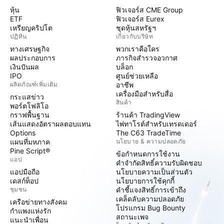
หุ้น
ฟิวเจอร์ส CME Group
ETF
ฟิวเจอร์ส Eurex
เหรียญคริปโต
ชุดหุ้นสหรัฐฯ
ปฏิทิน
เกี่ยวกับบริษัท
ทางเศรษฐกิจ
พวกเราคือใคร
ผลประกอบการ
ภารกิจสำรวจอวกาศ
เงินปันผล
บล็อก
IPO
ศูนย์ช่วยเหลือ
ผลิตภัณฑ์เพิ่มเติม
อาชีพ
เครื่องมือสำหรับสื่อ
กระแสข่าว
สินค้า
พอร์ตโฟลิโอ
กราฟพื้นฐาน
ร้านค้า TradingView
เส้นแสดงอัตราผลตอบแทน
ไพ่ทาโรต์สำหรับเทรดเดอร์
Options
The C63 TradeTime
แผนที่มหภาค
นโยบาย & ความปลอดภัย
Pine Script®
ข้อกำหนดการใช้งาน
แอป
คำจำกัดสิทธิ์ความรับผิดชอบ
แอปมือถือ
นโยบายความเป็นส่วนตัว
เดสก์ท็อป
นโยบายการใช้คุกกี้
ชุมชน
คำชี้แจงสิทธิ์การเข้าถึง
เคล็ดลับความปลอดภัย
เครือข่ายทางสังคม
โปรแกรม Bug Bounty
กำแพงแห่งรัก
สถานะเพจ
แนะนำเพื่อน