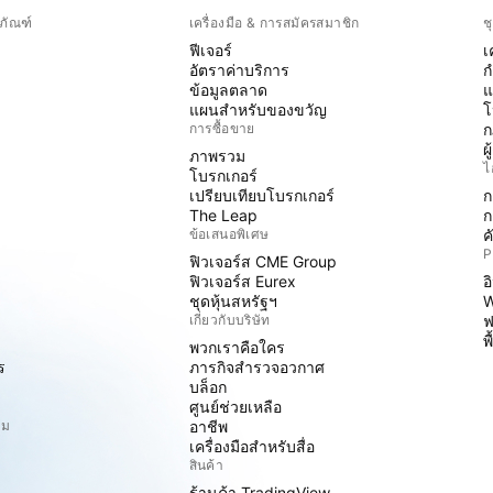
ภัณฑ์
เครื่องมือ & การสมัครสมาชิก
ช
ฟีเจอร์
เ
อัตราค่าบริการ
ก
ข้อมูลตลาด
แ
แผนสำหรับของขวัญ
โ
การซื้อขาย
ก
ผ
ภาพรวม
ไ
โบรกเกอร์
เปรียบเทียบโบรกเกอร์
ก
The Leap
ก
ข้อเสนอพิเศษ
ค
P
ฟิวเจอร์ส CME Group
ฟิวเจอร์ส Eurex
อ
ชุดหุ้นสหรัฐฯ
W
เกี่ยวกับบริษัท
ฟ
พ
พวกเราคือใคร
ร
ภารกิจสำรวจอวกาศ
บล็อก
ศูนย์ช่วยเหลือ
ิม
อาชีพ
เครื่องมือสำหรับสื่อ
สินค้า
ร้านค้า TradingView