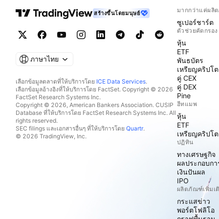
มากกว่าแค่ผลิต
สร้างขึ้นโดยมนุษย์
ซูเปอร์ชาร์ต
ตัวช่วยคัดกรอง
หุ้น
ETF
ภาษาไทย
พันธบัตร
เหรียญคริปโต
คู่ CEX
เลือกข้อมูลตลาดที่ให้บริการโดย
ICE Data Services
.
คู่ DEX
เลือกข้อมูลอ้างอิงที่ให้บริการโดย FactSet. Copyright © 2026
Pine
FactSet Research Systems Inc.
ฮีทแมพ
Copyright © 2026, American Bankers Association. CUSIP
Database ที่ให้บริการโดย FactSet Research Systems Inc. All
หุ้น
rights reserved.
ETF
SEC filings และเอกสารอื่นๆ ที่ให้บริการโดย
Quartr
.
เหรียญคริปโต
© 2026 TradingView, Inc.
ปฏิทิน
ทางเศรษฐกิจ
ผลประกอบกา
เงินปันผล
IPO
ผลิตภัณฑ์เพิ่มเต
กระแสข่าว
พอร์ตโฟลิโอ
กราฟพื้นฐาน