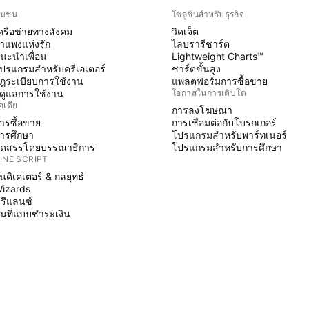
ุมชน
โซลูชันสำหรับธุรกิจ
ครือข่ายทางสังคม
วิดเจ็ต
ำแพงแห่งรัก
ไลบรารีชาร์ต
นะนำเพื่อน
Lightweight Charts™
ปรแกรมสำหรับครีเอเตอร์
ชาร์ตขั้นสูง
ฎระเบียบการใช้งาน
แพลตฟอร์มการซื้อขาย
ู้ดูแลการใช้งาน
โอกาสในการเติบโต
อเดีย
การลงโฆษณา
ารซื้อขาย
การเชื่อมต่อกับโบรกเกอร์
ารศึกษา
โปรแกรมสำหรับพาร์ทเนอร์
ัดสรรโดยบรรณาธิการ
โปรแกรมสำหรับการศึกษา
INE SCRIPT
ินดิเคเตอร์ & กลยุทธ์
izards
รีแลนซ์
ื้นที่แบบชำระเงิน