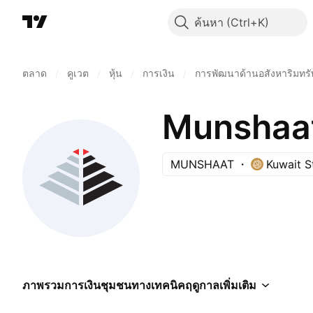
ค้นหา
ตลาด
/
คูเวต
/
หุ้น
/
การเงิน
/
การพัฒนาด้านอสังหาริมทรั
Munshaat 
MUNSHAAT
Kuwait 
ภาพรวม
การเงิน
ชุมชน
ทางเทคนิค
ฤดูกาล
เพิ่มเติม