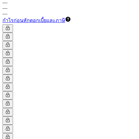
—
—
—
กำไรก่อนหักดอกเบี้ยและภาษี