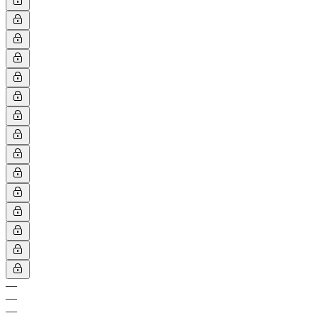
—
—
—