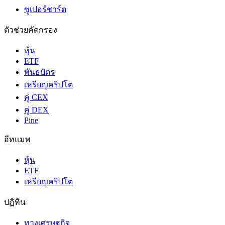
ซูเปอร์ชาร์ต
ตัวช่วยคัดกรอง
หุ้น
ETF
พันธบัตร
เหรียญคริปโต
คู่ CEX
คู่ DEX
Pine
ฮีทแมพ
หุ้น
ETF
เหรียญคริปโต
ปฏิทิน
ทางเศรษฐกิจ