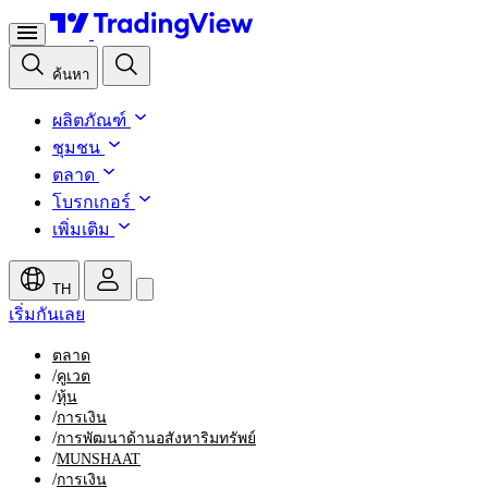
ค้นหา
ผลิตภัณฑ์
ชุมชน
ตลาด
โบรกเกอร์
เพิ่มเติม
TH
เริ่มกันเลย
ตลาด
/
คูเวต
/
หุ้น
/
การเงิน
/
การพัฒนาด้านอสังหาริมทรัพย์
/
MUNSHAAT
/
การเงิน