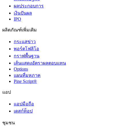
ผลประกอบการ
เงินปันผล
IPO
ผลิตภัณฑ์เพิ่มเติม
กระแสข่าว
พอร์ตโฟลิโอ
กราฟพื้นฐาน
เส้นแสดงอัตราผลตอบแทน
Options
แผนที่มหภาค
Pine Script®
แอป
แอปมือถือ
เดสก์ท็อป
ชุมชน