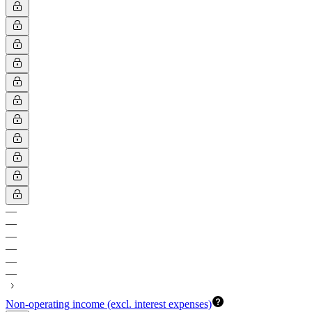
—
—
—
—
—
—
Non-operating income (excl. interest expenses)