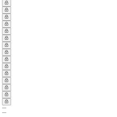
—
—
—