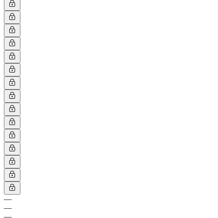
—
—
—