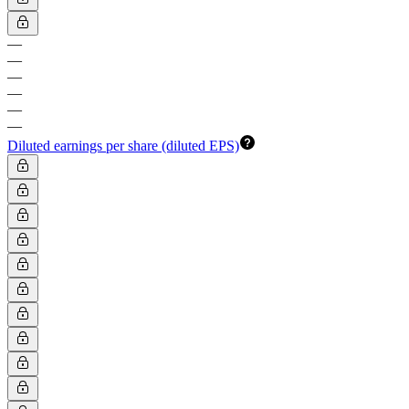
—
—
—
—
—
—
Diluted earnings per share (diluted EPS)