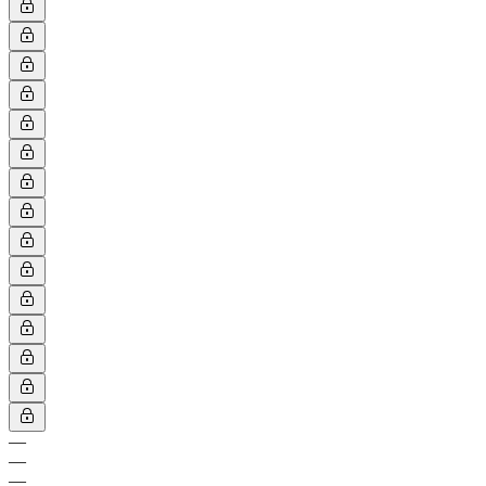
—
—
—