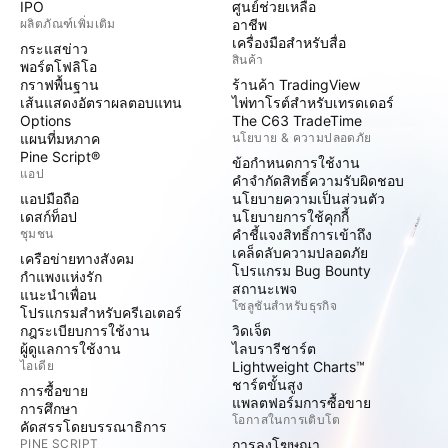
IPO
ศูนย์ช่วยเหลือ
ผลิตภัณฑ์เพิ่มเติม
อาชีพ
เครื่องมือสำหรับสื่อ
กระแสข่าว
สินค้า
พอร์ตโฟลิโอ
กราฟพื้นฐาน
ร้านค้า TradingView
เส้นแสดงอัตราผลตอบแทน
ไพ่ทาโรต์สำหรับเทรดเดอร์
Options
The C63 TradeTime
แผนที่มหภาค
นโยบาย & ความปลอดภัย
Pine Script®
ข้อกำหนดการใช้งาน
แอป
คำจำกัดสิทธิ์ความรับผิดชอบ
แอปมือถือ
นโยบายความเป็นส่วนตัว
เดสก์ท็อป
นโยบายการใช้คุกกี้
ชุมชน
คำชี้แจงสิทธิ์การเข้าถึง
เคล็ดลับความปลอดภัย
เครือข่ายทางสังคม
โปรแกรม Bug Bounty
กำแพงแห่งรัก
สถานะเพจ
แนะนำเพื่อน
โซลูชันสำหรับธุรกิจ
โปรแกรมสำหรับครีเอเตอร์
กฎระเบียบการใช้งาน
วิดเจ็ต
ผู้ดูแลการใช้งาน
ไลบรารีชาร์ต
ไอเดีย
Lightweight Charts™
ชาร์ตขั้นสูง
การซื้อขาย
แพลตฟอร์มการซื้อขาย
การศึกษา
โอกาสในการเติบโต
คัดสรรโดยบรรณาธิการ
PINE SCRIPT
การลงโฆษณา