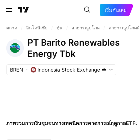
เริ่มกันเลย
ตลาด
/
อินโดนีเซีย
/
หุ้น
/
สาธารณูปโภค
/
สาธารณูปโภคด้
PT Barito Renewables
Energy Tbk
BREN
Indonesia Stock Exchange
ภาพรวม
การเงิน
ชุมชน
ทางเทคนิค
การคาดการณ์
ฤดูกาล
ETF
เพ