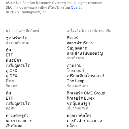
บริการโดย FactSet Research Systems Inc. All rights reserved.
SEC filings และเอกสารอื่นๆ ที่ให้บริการโดย
Quartr
.
© 2026 TradingView, Inc.
มากกว่าแค่ผลิตภัณฑ์
เครื่องมือ & การสมัครสมาชิก
ซูเปอร์ชาร์ต
ฟีเจอร์
ตัวช่วยคัดกรอง
อัตราค่าบริการ
ข้อมูลตลาด
หุ้น
แผนสำหรับของขวัญ
ETF
การซื้อขาย
พันธบัตร
เหรียญคริปโต
ภาพรวม
คู่ CEX
โบรกเกอร์
คู่ DEX
เปรียบเทียบโบรกเกอร์
Pine
The Leap
ฮีทแมพ
ข้อเสนอพิเศษ
หุ้น
ฟิวเจอร์ส CME Group
ETF
ฟิวเจอร์ส Eurex
เหรียญคริปโต
ชุดหุ้นสหรัฐฯ
ปฏิทิน
เกี่ยวกับบริษัท
ทางเศรษฐกิจ
พวกเราคือใคร
ผลประกอบการ
ภารกิจสำรวจอวกาศ
เงินปันผล
บล็อก