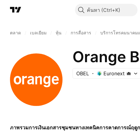
ค้นหา
ตลาด
/
เบลเยียม
/
หุ้น
/
การสื่อสาร
/
บริการโทรคมนาคมแล
Orange B
OBEL
Euronext
ภาพรวม
การเงิน
เอกสาร
ชุมชน
ทางเทคนิค
การคาดการณ์
ฤดู