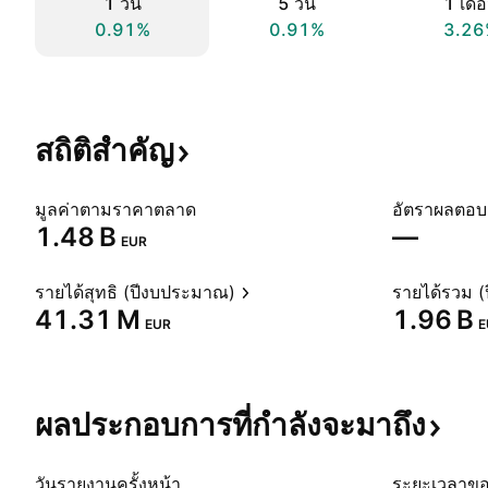
1 วัน
5 วัน
1 เดื
0.91%
0.91%
3.26
สถิติสำคัญ
มูลค่าตามราคาตลาด
‪1.48 B‬
—
EUR
รายได้สุทธิ (ปีงบประมาณ)
รายได้รวม 
‪41.31 M‬
‪1.96 B‬
EUR
E
ผลประกอบการที่กำลังจะมาถึง
วันรายงานครั้งหน้า
ระยะเวลาข