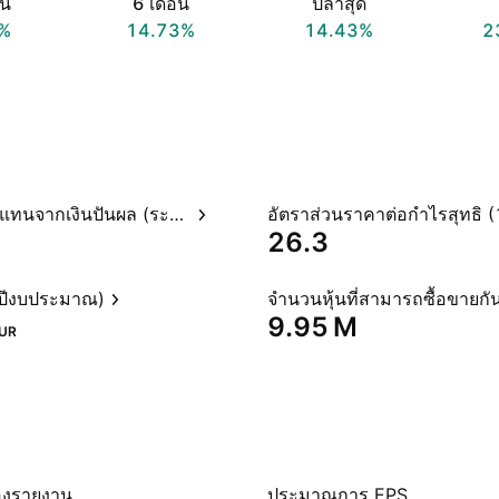
อน
6 เดือน
ปีล่าสุด
%
14.73%
14.43%
2
อัตราผลตอบแทนจากเงินปันผล (ระบุไว้)
26.3
(ปีงบประมาณ)
จำนวนหุ้นที่สามารถซื้อขายกัน
‪9.95 M‬
UR
องรายงาน
ประมาณการ EPS