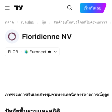
เริ่มกันเลย
ตลาด
/
เบลเยียม
/
หุ้น
/
สินค้าอุปโภคบริโภคที่ไม่คงทนถาวร
/
Floridienne NV
FLOB
Euronext
ภาพรวม
การเงิน
เอกสาร
ชุมชน
ทางเทคนิค
การคาดการณ์
ฤดูกา
ปัจจัยพื้นฐานและสถิติ