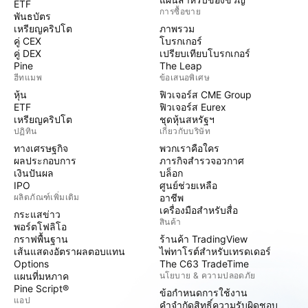
ETF
การซื้อขาย
พันธบัตร
เหรียญคริปโต
ภาพรวม
คู่ CEX
โบรกเกอร์
คู่ DEX
เปรียบเทียบโบรกเกอร์
Pine
The Leap
ฮีทแมพ
ข้อเสนอพิเศษ
หุ้น
ฟิวเจอร์ส CME Group
ETF
ฟิวเจอร์ส Eurex
เหรียญคริปโต
ชุดหุ้นสหรัฐฯ
ปฏิทิน
เกี่ยวกับบริษัท
ทางเศรษฐกิจ
พวกเราคือใคร
ผลประกอบการ
ภารกิจสำรวจอวกาศ
เงินปันผล
บล็อก
IPO
ศูนย์ช่วยเหลือ
ผลิตภัณฑ์เพิ่มเติม
อาชีพ
เครื่องมือสำหรับสื่อ
กระแสข่าว
สินค้า
พอร์ตโฟลิโอ
กราฟพื้นฐาน
ร้านค้า TradingView
เส้นแสดงอัตราผลตอบแทน
ไพ่ทาโรต์สำหรับเทรดเดอร์
Options
The C63 TradeTime
แผนที่มหภาค
นโยบาย & ความปลอดภัย
Pine Script®
ข้อกำหนดการใช้งาน
แอป
คำจำกัดสิทธิ์ความรับผิดชอบ