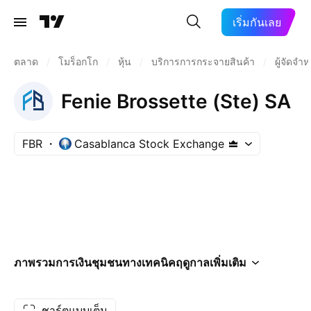
เริ่มกันเลย
ตลาด
/
โมร็อกโก
/
หุ้น
/
บริการการกระจายสินค้า
/
ผู้จัดจำห
Fenie Brossette (Ste) SA
FBR
Casablanca Stock Exchange
ภาพรวม
การเงิน
ชุมชน
ทางเทคนิค
ฤดูกาล
เพิ่มเติม
ชาร์ตแบบเต็ม