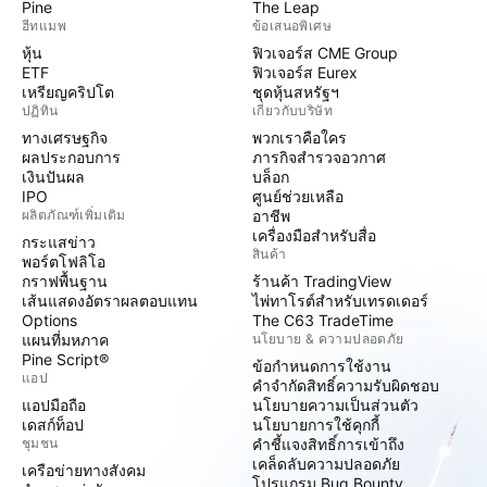
Pine
The Leap
ฮีทแมพ
ข้อเสนอพิเศษ
หุ้น
ฟิวเจอร์ส CME Group
ETF
ฟิวเจอร์ส Eurex
เหรียญคริปโต
ชุดหุ้นสหรัฐฯ
ปฏิทิน
เกี่ยวกับบริษัท
ทางเศรษฐกิจ
พวกเราคือใคร
ผลประกอบการ
ภารกิจสำรวจอวกาศ
เงินปันผล
บล็อก
IPO
ศูนย์ช่วยเหลือ
ผลิตภัณฑ์เพิ่มเติม
อาชีพ
เครื่องมือสำหรับสื่อ
กระแสข่าว
สินค้า
พอร์ตโฟลิโอ
กราฟพื้นฐาน
ร้านค้า TradingView
เส้นแสดงอัตราผลตอบแทน
ไพ่ทาโรต์สำหรับเทรดเดอร์
Options
The C63 TradeTime
แผนที่มหภาค
นโยบาย & ความปลอดภัย
Pine Script®
ข้อกำหนดการใช้งาน
แอป
คำจำกัดสิทธิ์ความรับผิดชอบ
แอปมือถือ
นโยบายความเป็นส่วนตัว
เดสก์ท็อป
นโยบายการใช้คุกกี้
ชุมชน
คำชี้แจงสิทธิ์การเข้าถึง
เคล็ดลับความปลอดภัย
เครือข่ายทางสังคม
โปรแกรม Bug Bounty