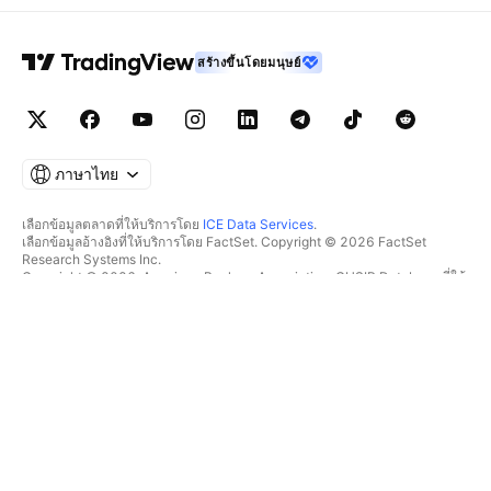
สร้างขึ้นโดยมนุษย์
ภาษาไทย
เลือกข้อมูลตลาดที่ให้บริการโดย
ICE Data Services
.
เลือกข้อมูลอ้างอิงที่ให้บริการโดย FactSet. Copyright © 2026 FactSet
Research Systems Inc.
Copyright © 2026, American Bankers Association. CUSIP Database ที่ให้
บริการโดย FactSet Research Systems Inc. All rights reserved.
SEC filings และเอกสารอื่นๆ ที่ให้บริการโดย
Quartr
.
© 2026 TradingView, Inc.
มากกว่าแค่ผลิตภัณฑ์
เครื่องมือ & การสมัครสมาชิก
ซูเปอร์ชาร์ต
ฟีเจอร์
ตัวช่วยคัดกรอง
อัตราค่าบริการ
ข้อมูลตลาด
หุ้น
แผนสำหรับของขวัญ