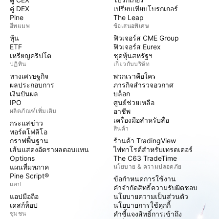
คู่ DEX
เปรียบเทียบโบรกเกอร์
Pine
The Leap
ฮีทแมพ
ข้อเสนอพิเศษ
หุ้น
ฟิวเจอร์ส CME Group
ETF
ฟิวเจอร์ส Eurex
เหรียญคริปโต
ชุดหุ้นสหรัฐฯ
ปฏิทิน
เกี่ยวกับบริษัท
ทางเศรษฐกิจ
พวกเราคือใคร
ผลประกอบการ
ภารกิจสำรวจอวกาศ
เงินปันผล
บล็อก
IPO
ศูนย์ช่วยเหลือ
ผลิตภัณฑ์เพิ่มเติม
อาชีพ
เครื่องมือสำหรับสื่อ
กระแสข่าว
สินค้า
พอร์ตโฟลิโอ
กราฟพื้นฐาน
ร้านค้า TradingView
เส้นแสดงอัตราผลตอบแทน
ไพ่ทาโรต์สำหรับเทรดเดอร์
Options
The C63 TradeTime
แผนที่มหภาค
นโยบาย & ความปลอดภัย
Pine Script®
ข้อกำหนดการใช้งาน
แอป
คำจำกัดสิทธิ์ความรับผิดชอบ
แอปมือถือ
นโยบายความเป็นส่วนตัว
เดสก์ท็อป
นโยบายการใช้คุกกี้
ชุมชน
คำชี้แจงสิทธิ์การเข้าถึง