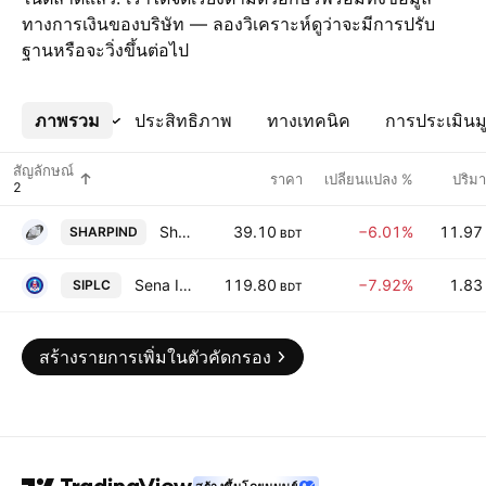
ทางการเงินของบริษัท — ลองวิเคราะห์ดูว่าจะมีการปรับ
ฐานหรือจะวิ่งขึ้นต่อไป
ภาพรวม
เพิ่มเติม
ประสิทธิภาพ
ทางเทคนิค
การประเมินมู
สัญลักษณ์
ราคา
เปลี่ยนแปลง %
ปริม
Sharp Industries PLC
39.10
−6.01%
11.97
SHARPIND
BDT
Sena Insurance PLC
119.80
−7.92%
1.83
SIPLC
BDT
สร้างรายการเพิ่มในตัวคัดกรอง