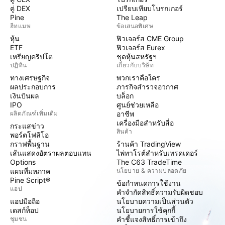
คู่ DEX
เปรียบเทียบโบรกเกอร์
Pine
The Leap
ฮีทแมพ
ข้อเสนอพิเศษ
หุ้น
ฟิวเจอร์ส CME Group
ETF
ฟิวเจอร์ส Eurex
เหรียญคริปโต
ชุดหุ้นสหรัฐฯ
ปฏิทิน
เกี่ยวกับบริษัท
ทางเศรษฐกิจ
พวกเราคือใคร
ผลประกอบการ
ภารกิจสำรวจอวกาศ
เงินปันผล
บล็อก
IPO
ศูนย์ช่วยเหลือ
ผลิตภัณฑ์เพิ่มเติม
อาชีพ
เครื่องมือสำหรับสื่อ
กระแสข่าว
สินค้า
พอร์ตโฟลิโอ
กราฟพื้นฐาน
ร้านค้า TradingView
เส้นแสดงอัตราผลตอบแทน
ไพ่ทาโรต์สำหรับเทรดเดอร์
Options
The C63 TradeTime
แผนที่มหภาค
นโยบาย & ความปลอดภัย
Pine Script®
ข้อกำหนดการใช้งาน
แอป
คำจำกัดสิทธิ์ความรับผิดชอบ
แอปมือถือ
นโยบายความเป็นส่วนตัว
เดสก์ท็อป
นโยบายการใช้คุกกี้
ชุมชน
คำชี้แจงสิทธิ์การเข้าถึง