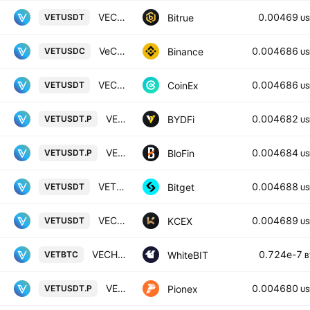
VECHAIN/TETHER USDT
0.00469
Bitrue
VETUSDT
US
VeChain / USD Coin
0.004686
Binance
VETUSDC
US
VECHAIN / TETHER
0.004686
CoinEx
VETUSDT
US
VECHAIN / USD TETHER PERPETUAL SWAP CONTRACT
0.004682
BYDFi
VETUSDT.P
US
VECHAIN/USD TETHER PERPETUAL SWAP CONTRACT
0.004684
BloFin
VETUSDT.P
US
VETUSDT SPOT
0.004688
Bitget
VETUSDT
US
VECHAIN / USDT
0.004689
KCEX
VETUSDT
US
VECHAIN / Bitcoin
0.724e-7
WhiteBIT
VETBTC
B
VET USDT PERPETUAL
0.004680
Pionex
VETUSDT.P
US