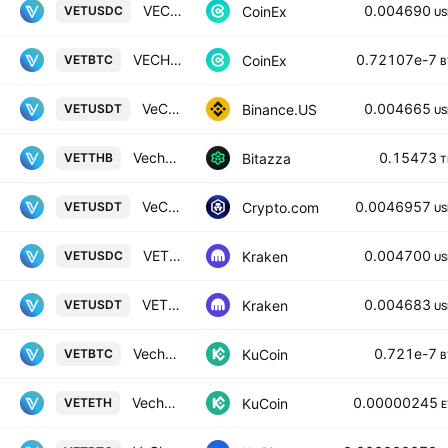
VECHAIN / USD COIN
0.004690
CoinEx
VETUSDC
US
VECHAIN / BITCOIN
0.72107e-7
CoinEx
VETBTC
B
VeChain / TetherUS
0.004665
Binance.US
VETUSDT
US
Vechain / Thai Baht
0.15473
Bitazza
VETTHB
T
VeChain / Tether
0.0046957
Crypto.com
VETUSDT
US
VET / USD Coin
0.004700
Kraken
VETUSDC
US
VET / Tether USD
0.004683
Kraken
VETUSDT
US
Vechain / Bitcoin
0.721e-7
KuCoin
VETBTC
B
Vechain / Ethereum
0.00000245
KuCoin
VETETH
E