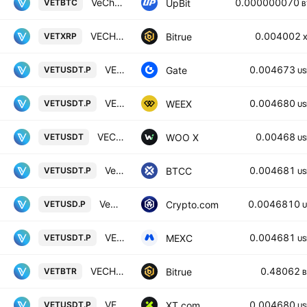
VeChain / BTC
0.000000070
UpBit
VETBTC
B
VECHAIN/XRP
0.004002
Bitrue
VETXRP
VECHAIN / TETHERUS PERPETUAL CONTRACT
0.004673
Gate
VETUSDT.P
US
VECHAIN/TETHERUS PERPETUAL CONTRACT
0.004680
WEEX
VETUSDT.P
US
VECHAIN / TETHER
0.00468
WOO X
VETUSDT
US
VeChain vs Tether USD PERPETUAL CONTRACT
0.004681
BTCC
VETUSDT.P
US
VeChain USD Perpetual
0.0046810
Crypto.com
VETUSD.P
U
VET / Tether PERPETUAL FUTURES
0.004681
MEXC
VETUSDT.P
US
VECHAIN/BITRUE COIN
0.48062
Bitrue
VETBTR
B
VECHAIN/USDT PERPETUAL SWAP CONTRACT
0.004680
XT.com
VETUSDT.P
US