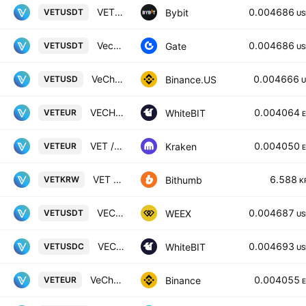
VETUSDT SPOT
0.004686
Bybit
VETUSDT
US
Vechain/Tether
0.004686
Gate
VETUSDT
US
VeChain / USD
0.004666
Binance.US
VETUSD
U
VECHAIN / Euro
0.004064
WhiteBIT
VETEUR
VET / Euro
0.004050
Kraken
VETEUR
VET / South Korean Won
6.588
Bithumb
VETKRW
K
VECHAIN/TETHERUS
0.004687
WEEX
VETUSDT
US
VECHAIN / USD Coin
0.004693
WhiteBIT
VETUSDC
US
VeChain / Euro
0.004055
Binance
VETEUR