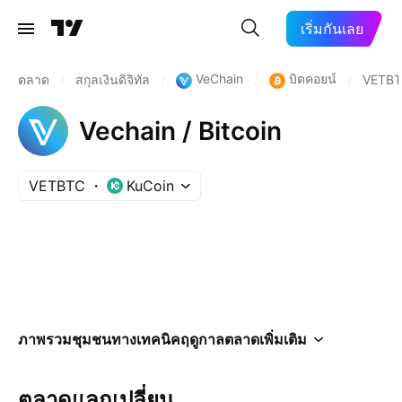
เริ่มกันเลย
VeChain
บิตคอยน์
ตลาด
/
สกุลเงินดิจิทัล
/
/
/
VETB
Vechain / Bitcoin
VETBTC
KuCoin
ภาพรวม
ชุมชน
ทางเทคนิค
ฤดูกาล
ตลาด
เพิ่มเติม
ตลาดแลกเปลี่ยน