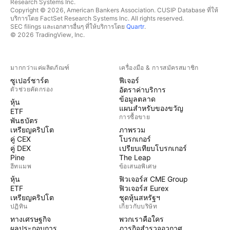
Research Systems Inc.
Copyright © 2026, American Bankers Association. CUSIP Database ที่ให้
บริการโดย FactSet Research Systems Inc. All rights reserved.
SEC filings และเอกสารอื่นๆ ที่ให้บริการโดย
Quartr
.
© 2026 TradingView, Inc.
มากกว่าแค่ผลิตภัณฑ์
เครื่องมือ & การสมัครสมาชิก
ซูเปอร์ชาร์ต
ฟีเจอร์
ตัวช่วยคัดกรอง
อัตราค่าบริการ
ข้อมูลตลาด
หุ้น
แผนสำหรับของขวัญ
ETF
การซื้อขาย
พันธบัตร
เหรียญคริปโต
ภาพรวม
คู่ CEX
โบรกเกอร์
คู่ DEX
เปรียบเทียบโบรกเกอร์
Pine
The Leap
ฮีทแมพ
ข้อเสนอพิเศษ
หุ้น
ฟิวเจอร์ส CME Group
ETF
ฟิวเจอร์ส Eurex
เหรียญคริปโต
ชุดหุ้นสหรัฐฯ
ปฏิทิน
เกี่ยวกับบริษัท
ทางเศรษฐกิจ
พวกเราคือใคร
ผลประกอบการ
ภารกิจสำรวจอวกาศ