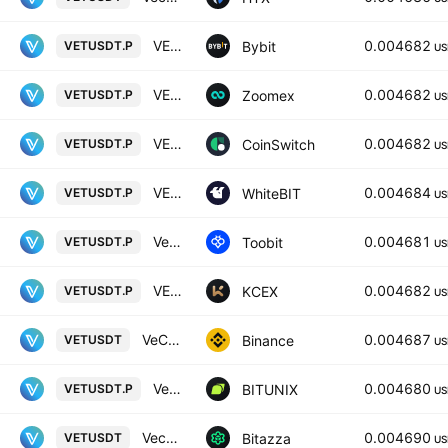
VETUSDT Perpetual Contract
0.004682
Bybit
VETUSDT.P
US
VETUSDT Perpetual Contract
0.004682
Zoomex
VETUSDT.P
US
VECHAIN/USD TETHER PERPETUAL SWAP CONTRACT
0.004682
CoinSwitch
VETUSDT.P
US
VECHAIN perpetual contract
0.004684
WhiteBIT
VETUSDT.P
US
VeChain/TetherUS
0.004681
Toobit
VETUSDT.P
US
VECHAIN / USDT PERPETUAL SWAP CONTRACT
0.004682
KCEX
VETUSDT.P
US
VeChain / TetherUS
0.004687
Binance
VETUSDT
US
VeChain / Tether LINEAR FUTURES CONTRACT
0.004680
BITUNIX
VETUSDT.P
US
Vechain / USD Tether
0.004690
Bitazza
VETUSDT
US