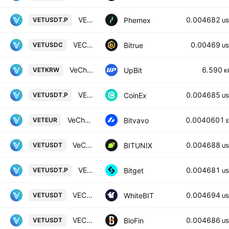
VET Linear Perpetual Futures Contract
0.004682
Phemex
VETUSDT.P
US
VECHAIN/USD COIN
0.00469
Bitrue
VETUSDC
US
VeChain / KRW
6.590
UpBit
VETKRW
K
VECHAIN / TETHER PERPETUAL CONTRACT
0.004685
CoinEx
VETUSDT.P
US
VeChain Thor / Euro
0.0040601
Bitvavo
VETEUR
VeChain / Tether SPOT
0.004688
BITUNIX
VETUSDT
US
VETUSDTPERP PERPETUAL MIX CONTRACT
0.004681
Bitget
VETUSDT.P
US
VECHAIN / Tether US
0.004694
WhiteBIT
VETUSDT
US
VECHAIN/USD TETHER
0.004686
BloFin
VETUSDT
US