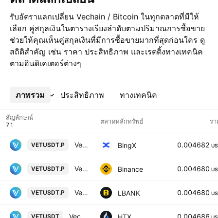
รับอัตราแลกเปลี่ยน Vechain / Bitcoin ในทุกตลาดที่มีให้
เลือก คู่สกุลเงินในตารางเรียงลำดับตามปริมาณการซื้อขาย
ช่วยให้คุณเห็นคู่สกุลเงินที่มีการซื้อขายมากที่สุดก่อนใคร ดู
สถิติสำคัญ เช่น ราคา ประสิทธิภาพ และเรตติ้งทางเทคนิค
ตามอินดิเคเตอร์ต่างๆ
ภาพรวม
เพิ่มเติม
ประสิทธิภาพ
ทางเทคนิค
สัญลักษณ์
ตลาดหลักทรัพย์
รา
VeChain/USD Tether Perpetual Contract
0.004682
BingX
VETUSDT.P
US
VeChain / TetherUS PERPETUAL CONTRACT
0.004680
Binance
VETUSDT.P
US
VeChain Main Net / Tether USD PERPETUAL CONTRACT
0.004680
LBANK
VETUSDT.P
US
Vechain / Tether USD
0.004686
HTX
VETUSDT
US