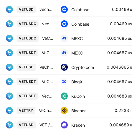
vechain / US Dollar
0.00469
Coinbase
VETUSD
U
vechain / USDC
0.00469
Coinbase
VETUSDC
US
VeChain / USDC
0.004685
MEXC
VETUSDC
US
VeChain / USDT
0.004687
MEXC
VETUSDT
US
VeChain / USD
0.0046865
Crypto.com
VETUSD
U
VeChain/USD Tether Spot
0.004687
BingX
VETUSDT
US
Vechain / Tether
0.004688
KuCoin
VETUSDT
US
VeChain / Turkish Lira
0.2233
Binance
VETTRY
T
VET / U. S. Dollar
0.004689
Kraken
VETUSD
U