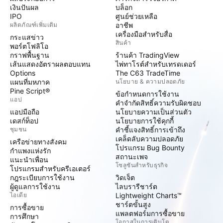
เงินปันผล
บล็อก
IPO
ศูนย์ช่วยเหลือ
ผลิตภัณฑ์เพิ่มเติม
อาชีพ
เครื่องมือสำหรับสื่อ
กระแสข่าว
สินค้า
พอร์ตโฟลิโอ
กราฟพื้นฐาน
ร้านค้า TradingView
เส้นแสดงอัตราผลตอบแทน
ไพ่ทาโรต์สำหรับเทรดเดอร์
Options
The C63 TradeTime
แผนที่มหภาค
นโยบาย & ความปลอดภัย
Pine Script®
ข้อกำหนดการใช้งาน
แอป
คำจำกัดสิทธิ์ความรับผิดชอบ
แอปมือถือ
นโยบายความเป็นส่วนตัว
เดสก์ท็อป
นโยบายการใช้คุกกี้
ชุมชน
คำชี้แจงสิทธิ์การเข้าถึง
เคล็ดลับความปลอดภัย
เครือข่ายทางสังคม
โปรแกรม Bug Bounty
กำแพงแห่งรัก
สถานะเพจ
แนะนำเพื่อน
โซลูชันสำหรับธุรกิจ
โปรแกรมสำหรับครีเอเตอร์
กฎระเบียบการใช้งาน
วิดเจ็ต
ผู้ดูแลการใช้งาน
ไลบรารีชาร์ต
ไอเดีย
Lightweight Charts™
ชาร์ตขั้นสูง
การซื้อขาย
แพลตฟอร์มการซื้อขาย
การศึกษา
โอกาสในการเติบโต