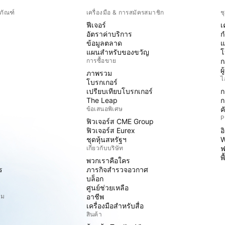
ภัณฑ์
เครื่องมือ & การสมัครสมาชิก
ช
ฟีเจอร์
เ
อัตราค่าบริการ
ก
ข้อมูลตลาด
แ
แผนสำหรับของขวัญ
โ
การซื้อขาย
ก
ผ
ภาพรวม
ไ
โบรกเกอร์
เปรียบเทียบโบรกเกอร์
ก
The Leap
ก
ข้อเสนอพิเศษ
ค
P
ฟิวเจอร์ส CME Group
ฟิวเจอร์ส Eurex
อ
ชุดหุ้นสหรัฐฯ
W
เกี่ยวกับบริษัท
ฟ
พ
พวกเราคือใคร
ร
ภารกิจสำรวจอวกาศ
บล็อก
ศูนย์ช่วยเหลือ
ิม
อาชีพ
เครื่องมือสำหรับสื่อ
สินค้า