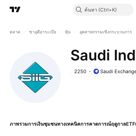
ค้นหา
ตลาด
/
ซาอุดีอาระเบีย
/
หุ้น
/
อุตสาหกรรมเชิงกระบวนการ
Saudi Ind
2250
Saudi Exchang
ภาพรวม
การเงิน
ชุมชน
ทางเทคนิค
การคาดการณ์
ฤดูกาล
ETF