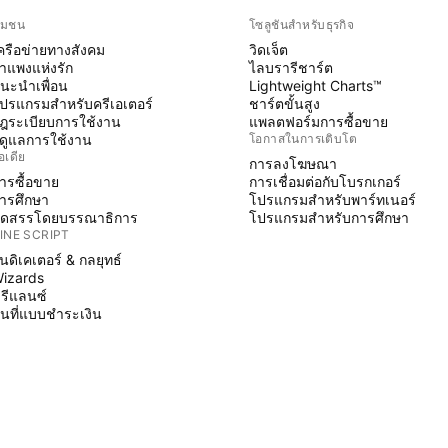
ุมชน
โซลูชันสำหรับธุรกิจ
ครือข่ายทางสังคม
วิดเจ็ต
ำแพงแห่งรัก
ไลบรารีชาร์ต
นะนำเพื่อน
Lightweight Charts™
ปรแกรมสำหรับครีเอเตอร์
ชาร์ตขั้นสูง
ฎระเบียบการใช้งาน
แพลตฟอร์มการซื้อขาย
ู้ดูแลการใช้งาน
โอกาสในการเติบโต
อเดีย
การลงโฆษณา
ารซื้อขาย
การเชื่อมต่อกับโบรกเกอร์
ารศึกษา
โปรแกรมสำหรับพาร์ทเนอร์
ัดสรรโดยบรรณาธิการ
โปรแกรมสำหรับการศึกษา
INE SCRIPT
ินดิเคเตอร์ & กลยุทธ์
izards
รีแลนซ์
ื้นที่แบบชำระเงิน