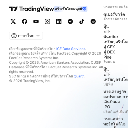
มากกว่าแค่ผลิต
สร้างขึ้นโดยมนุษย์
ซูเปอร์ชาร์ต
ตัวช่วยคัดกรอง
หุ้น
ETF
ภาษาไทย
พันธบัตร
เหรียญคริปโต
คู่ CEX
เลือกข้อมูลตลาดที่ให้บริการโดย
ICE Data Services
.
คู่ DEX
เลือกข้อมูลอ้างอิงที่ให้บริการโดย FactSet. Copyright © 2026
Pine
FactSet Research Systems Inc.
ฮีทแมพ
Copyright © 2026, American Bankers Association. CUSIP
Database ที่ให้บริการโดย FactSet Research Systems Inc. All
หุ้น
rights reserved.
ETF
SEC filings และเอกสารอื่นๆ ที่ให้บริการโดย
Quartr
.
เหรียญคริปโต
© 2026 TradingView, Inc.
ปฏิทิน
ทางเศรษฐกิจ
ผลประกอบกา
เงินปันผล
IPO
ผลิตภัณฑ์เพิ่มเต
กระแสข่าว
พอร์ตโฟลิโอ