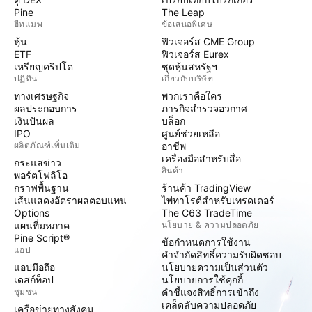
Pine
The Leap
ฮีทแมพ
ข้อเสนอพิเศษ
หุ้น
ฟิวเจอร์ส CME Group
ETF
ฟิวเจอร์ส Eurex
เหรียญคริปโต
ชุดหุ้นสหรัฐฯ
ปฏิทิน
เกี่ยวกับบริษัท
ทางเศรษฐกิจ
พวกเราคือใคร
ผลประกอบการ
ภารกิจสำรวจอวกาศ
เงินปันผล
บล็อก
IPO
ศูนย์ช่วยเหลือ
ผลิตภัณฑ์เพิ่มเติม
อาชีพ
เครื่องมือสำหรับสื่อ
กระแสข่าว
สินค้า
พอร์ตโฟลิโอ
กราฟพื้นฐาน
ร้านค้า TradingView
เส้นแสดงอัตราผลตอบแทน
ไพ่ทาโรต์สำหรับเทรดเดอร์
Options
The C63 TradeTime
แผนที่มหภาค
นโยบาย & ความปลอดภัย
Pine Script®
ข้อกำหนดการใช้งาน
แอป
คำจำกัดสิทธิ์ความรับผิดชอบ
แอปมือถือ
นโยบายความเป็นส่วนตัว
เดสก์ท็อป
นโยบายการใช้คุกกี้
ชุมชน
คำชี้แจงสิทธิ์การเข้าถึง
เคล็ดลับความปลอดภัย
เครือข่ายทางสังคม