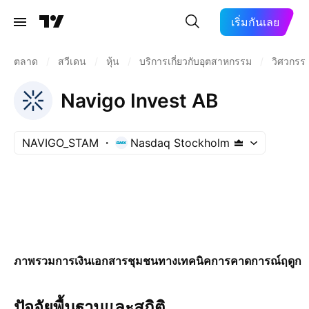
เริ่มกันเลย
ตลาด
/
สวีเดน
/
หุ้น
/
บริการเกี่ยวกับอุตสาหกรรม
/
วิศวกรร
Navigo Invest AB
NAVIGO_STAM
Nasdaq Stockholm
ภาพรวม
การเงิน
เอกสาร
ชุมชน
ทางเทคนิค
การคาดการณ์
ฤดูกา
ปัจจัยพื้นฐานและสถิติ