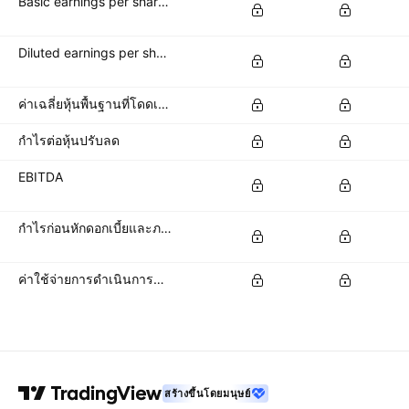
Basic earnings per share (basic EPS)
Diluted earnings per share (diluted EPS)
ค่าเฉลี่ยหุ้นพื้นฐานที่โดดเด่น
กำไรต่อหุ้นปรับลด
EBITDA
กำไรก่อนหักดอกเบี้ยและภาษี
ค่าใช้จ่ายการดำเนินการทั้งหมด
สร้างขึ้นโดยมนุษย์