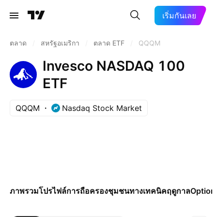
เริ่มกันเลย
ตลาด
/
สหรัฐอเมริกา
/
ตลาด ETF
/
QQQM
Invesco NASDAQ 100
ETF
QQQM
Nasdaq Stock Market
ภาพรวม
โปรไฟล์
การถือครอง
ชุมชน
ทางเทคนิค
ฤดูกาล
Option