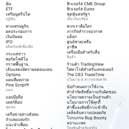
หุ้น
ฟิวเจอร์ส CME Group
ETF
ฟิวเจอร์ส Eurex
เหรียญคริปโต
ชุดหุ้นสหรัฐฯ
ปฏิทิน
เกี่ยวกับบริษัท
ทางเศรษฐกิจ
พวกเราคือใคร
ผลประกอบการ
ภารกิจสำรวจอวกาศ
เงินปันผล
บล็อก
IPO
ศูนย์ช่วยเหลือ
ผลิตภัณฑ์เพิ่มเติม
อาชีพ
เครื่องมือสำหรับสื่อ
กระแสข่าว
สินค้า
พอร์ตโฟลิโอ
กราฟพื้นฐาน
ร้านค้า TradingView
เส้นแสดงอัตราผลตอบแทน
ไพ่ทาโรต์สำหรับเทรดเดอร์
Options
The C63 TradeTime
แผนที่มหภาค
นโยบาย & ความปลอดภัย
Pine Script®
ข้อกำหนดการใช้งาน
แอป
คำจำกัดสิทธิ์ความรับผิดชอบ
แอปมือถือ
นโยบายความเป็นส่วนตัว
เดสก์ท็อป
นโยบายการใช้คุกกี้
ชุมชน
คำชี้แจงสิทธิ์การเข้าถึง
เคล็ดลับความปลอดภัย
เครือข่ายทางสังคม
โปรแกรม Bug Bounty
กำแพงแห่งรัก
สถานะเพจ
แนะนำเพื่อน
โซลูชันสำหรับธุรกิจ