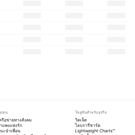
ุมชน
โซลูชันสำหรับธุรกิจ
ครือข่ายทางสังคม
วิดเจ็ต
ำแพงแห่งรัก
ไลบรารีชาร์ต
นะนำเพื่อน
Lightweight Charts™