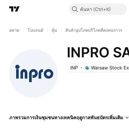
ค้นหา
ตลาด
/
โปแลนด์
/
หุ้น
/
สินค้าอุปโภคบริโภคที่คงทนถาวร
/
INPRO S
INP
Warsaw Stock E
ภาพรวม
การเงิน
ชุมชน
ทางเทคนิค
ฤดูกาล
พันธบัตร
เพิ่มเติม