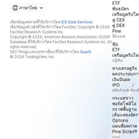
ETF
ภาษาไทย
พันธบัตร
เหรียญคริปโต
คู่ CEX
เลือกข้อมูลตลาดที่ให้บริการโดย
ICE Data Services
.
คู่ DEX
เลือกข้อมูลอ้างอิงที่ให้บริการโดย FactSet. Copyright © 2026
Pine
FactSet Research Systems Inc.
ฮีทแมพ
Copyright © 2026, American Bankers Association. CUSIP
Database ที่ให้บริการโดย FactSet Research Systems Inc. All
หุ้น
rights reserved.
ETF
SEC filings และเอกสารอื่นๆ ที่ให้บริการโดย
Quartr
.
เหรียญคริปโต
© 2026 TradingView, Inc.
ปฏิทิน
ทางเศรษฐกิจ
ผลประกอบกา
เงินปันผล
IPO
ผลิตภัณฑ์เพิ่มเต
กระแสข่าว
พอร์ตโฟลิโอ
กราฟพื้นฐาน
เส้นแสดงอัต
Options
แผนที่มหภาค
Pine Script®
แอป