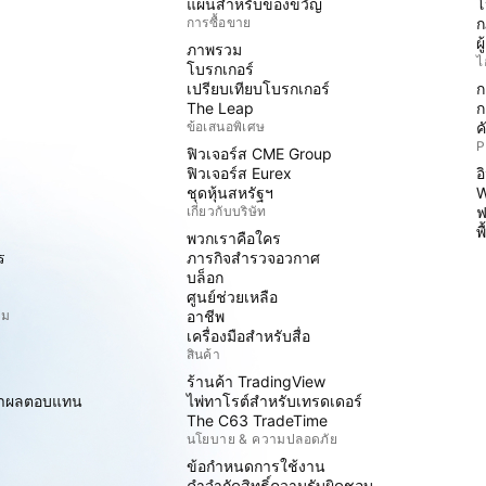
แผนสำหรับของขวัญ
โ
การซื้อขาย
ก
ผ
ภาพรวม
ไ
โบรกเกอร์
เปรียบเทียบโบรกเกอร์
ก
The Leap
ก
ข้อเสนอพิเศษ
ค
P
ฟิวเจอร์ส CME Group
ฟิวเจอร์ส Eurex
อ
ชุดหุ้นสหรัฐฯ
W
เกี่ยวกับบริษัท
ฟ
พ
พวกเราคือใคร
ร
ภารกิจสำรวจอวกาศ
บล็อก
ศูนย์ช่วยเหลือ
ิม
อาชีพ
เครื่องมือสำหรับสื่อ
สินค้า
ร้านค้า TradingView
ราผลตอบแทน
ไพ่ทาโรต์สำหรับเทรดเดอร์
The C63 TradeTime
นโยบาย & ความปลอดภัย
ข้อกำหนดการใช้งาน
คำจำกัดสิทธิ์ความรับผิดชอบ