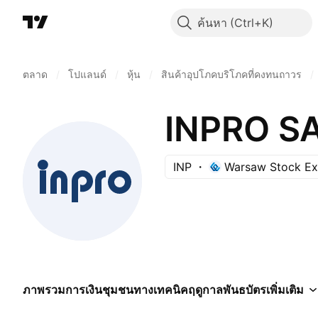
ค้นหา
ตลาด
/
โปแลนด์
/
หุ้น
/
สินค้าอุปโภคบริโภคที่คงทนถาวร
/
INPRO S
INP
Warsaw Stock E
ภาพรวม
การเงิน
ชุมชน
ทางเทคนิค
ฤดูกาล
พันธบัตร
เพิ่มเติม