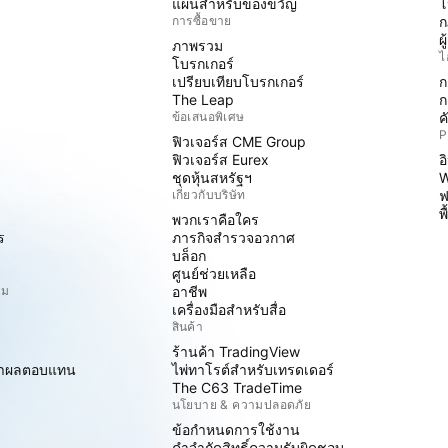
แผนสำหรับของขวัญ
โ
การซื้อขาย
ก
ผ
ภาพรวม
ไ
โบรกเกอร์
เปรียบเทียบโบรกเกอร์
ก
The Leap
ก
ข้อเสนอพิเศษ
ค
P
ฟิวเจอร์ส CME Group
ฟิวเจอร์ส Eurex
อ
ชุดหุ้นสหรัฐฯ
W
เกี่ยวกับบริษัท
ฟ
พ
พวกเราคือใคร
ร
ภารกิจสำรวจอวกาศ
บล็อก
ศูนย์ช่วยเหลือ
ิม
อาชีพ
เครื่องมือสำหรับสื่อ
สินค้า
ร้านค้า TradingView
ราผลตอบแทน
ไพ่ทาโรต์สำหรับเทรดเดอร์
The C63 TradeTime
นโยบาย & ความปลอดภัย
ข้อกำหนดการใช้งาน
คำจำกัดสิทธิ์ความรับผิดชอบ