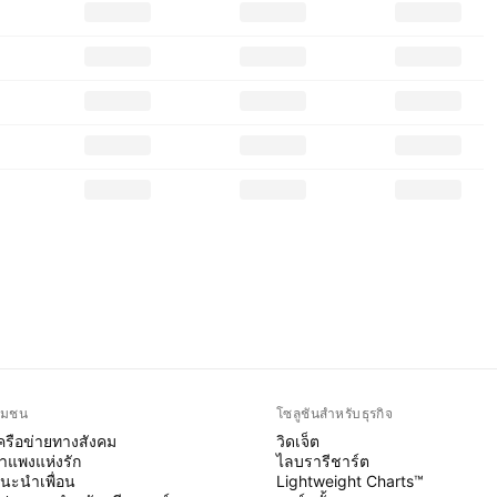
ุมชน
โซลูชันสำหรับธุรกิจ
ครือข่ายทางสังคม
วิดเจ็ต
ำแพงแห่งรัก
ไลบรารีชาร์ต
นะนำเพื่อน
Lightweight Charts™