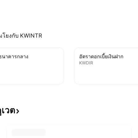
ชื่อมโยงกับ KWINTR
งธนาคารกลาง
อัตราดอกเบี้ยเงินฝาก
KWDIR
ูเวต