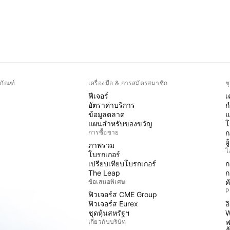
ภัณฑ์
เครื่องมือ & การสมัครสมาชิก
ช
ฟีเจอร์
เ
อัตราค่าบริการ
ก
ข้อมูลตลาด
แ
แผนสำหรับของขวัญ
โ
การซื้อขาย
ก
ผ
ภาพรวม
ไ
โบรกเกอร์
เปรียบเทียบโบรกเกอร์
ก
The Leap
ก
ข้อเสนอพิเศษ
ค
P
ฟิวเจอร์ส CME Group
ฟิวเจอร์ส Eurex
อ
ชุดหุ้นสหรัฐฯ
W
เกี่ยวกับบริษัท
ฟ