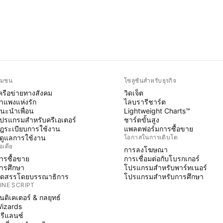
ุมชน
โซลูชันสำหรับธุรกิจ
ครือข่ายทางสังคม
วิดเจ็ต
ำแพงแห่งรัก
ไลบรารีชาร์ต
นะนำเพื่อน
Lightweight Charts™
ปรแกรมสำหรับครีเอเตอร์
ชาร์ตขั้นสูง
ฎระเบียบการใช้งาน
แพลตฟอร์มการซื้อขาย
ู้ดูแลการใช้งาน
โอกาสในการเติบโต
อเดีย
การลงโฆษณา
ารซื้อขาย
การเชื่อมต่อกับโบรกเกอร์
ารศึกษา
โปรแกรมสำหรับพาร์ทเนอร์
ัดสรรโดยบรรณาธิการ
โปรแกรมสำหรับการศึกษา
INE SCRIPT
ินดิเคเตอร์ & กลยุทธ์
izards
รีแลนซ์