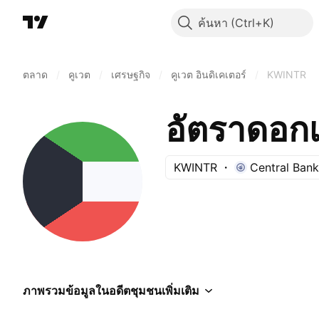
ค้นหา
ตลาด
/
คูเวต
/
เศรษฐกิจ
/
คูเวต อินดิเคเตอร์
/
KWINTR
อัตราดอกเบ
KWINTR
Central Bank
ภาพรวม
ข้อมูลในอดีต
ชุมชน
เพิ่มเติม