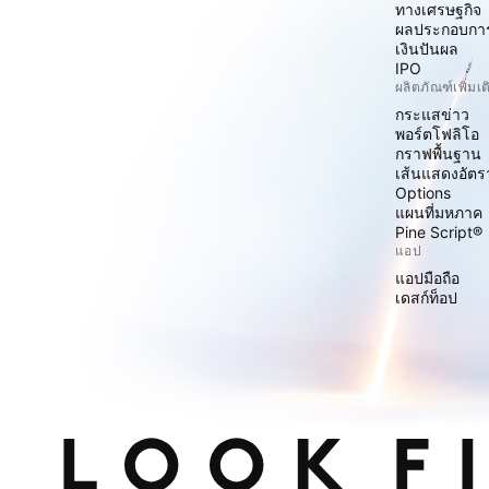
ทางเศรษฐกิจ
ผลประกอบกา
เงินปันผล
IPO
ผลิตภัณฑ์เพิ่มเต
กระแสข่าว
พอร์ตโฟลิโอ
กราฟพื้นฐาน
เส้นแสดงอัต
Options
แผนที่มหภาค
Pine Script®
แอป
แอปมือถือ
เดสก์ท็อป