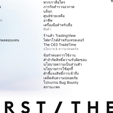
พ
พวกเราคือใคร
ร
ภารกิจสำรวจอวกาศ
บล็อก
ศูนย์ช่วยเหลือ
ิม
อาชีพ
เครื่องมือสำหรับสื่อ
สินค้า
ร้านค้า TradingView
ราผลตอบแทน
ไพ่ทาโรต์สำหรับเทรดเดอร์
The C63 TradeTime
นโยบาย & ความปลอดภัย
ข้อกำหนดการใช้งาน
คำจำกัดสิทธิ์ความรับผิดชอบ
นโยบายความเป็นส่วนตัว
นโยบายการใช้คุกกี้
คำชี้แจงสิทธิ์การเข้าถึง
เคล็ดลับความปลอดภัย
โปรแกรม Bug Bounty
สถานะเพจ