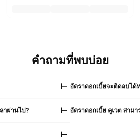
คำถามที่พบบ่อย
อัตราดอกเบี้ยจะติดลบได้ห
วลาผ่านไป?
อัตราดอกเบี้ย คูเวต
สามาร