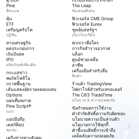
Pine
The Leap
ฮีทแมพ
ข้อเสนอพิเศษ
หุ้น
ฟิวเจอร์ส CME Group
ETF
ฟิวเจอร์ส Eurex
เหรียญคริปโต
ชุดหุ้นสหรัฐฯ
ปฏิทิน
เกี่ยวกับบริษัท
ทางเศรษฐกิจ
พวกเราคือใคร
ผลประกอบการ
ภารกิจสำรวจอวกาศ
เงินปันผล
บล็อก
IPO
ศูนย์ช่วยเหลือ
ผลิตภัณฑ์เพิ่มเติม
อาชีพ
เครื่องมือสำหรับสื่อ
กระแสข่าว
สินค้า
พอร์ตโฟลิโอ
กราฟพื้นฐาน
ร้านค้า TradingView
เส้นแสดงอัตราผลตอบแทน
ไพ่ทาโรต์สำหรับเทรดเดอร์
Options
The C63 TradeTime
แผนที่มหภาค
นโยบาย & ความปลอดภัย
Pine Script®
ข้อกำหนดการใช้งาน
แอป
คำจำกัดสิทธิ์ความรับผิดชอบ
แอปมือถือ
นโยบายความเป็นส่วนตัว
เดสก์ท็อป
นโยบายการใช้คุกกี้
ชุมชน
คำชี้แจงสิทธิ์การเข้าถึง
เคล็ดลับความปลอดภัย
เครือข่ายทางสังคม