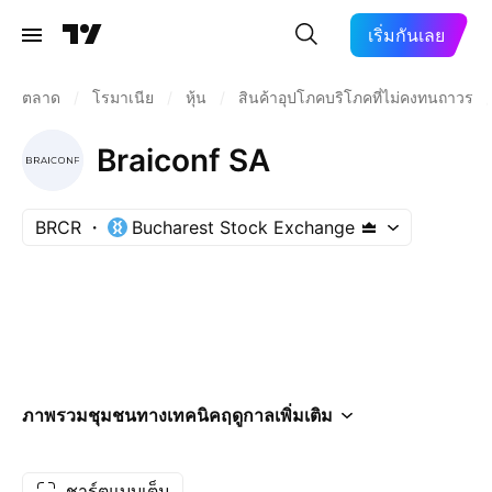
เริ่มกันเลย
ตลาด
/
โรมาเนีย
/
หุ้น
/
สินค้าอุปโภคบริโภคที่ไม่คงทนถาวร
/
Braiconf SA
BRCR
Bucharest Stock Exchange
ภาพรวม
ชุมชน
ทางเทคนิค
ฤดูกาล
เพิ่มเติม
ชาร์ตแบบเต็ม