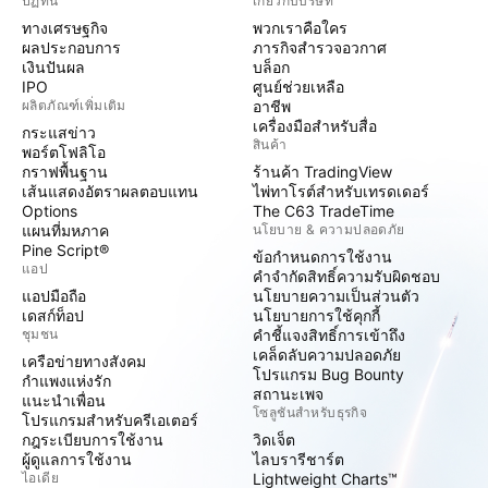
ปฏิทิน
เกี่ยวกับบริษัท
ทางเศรษฐกิจ
พวกเราคือใคร
ผลประกอบการ
ภารกิจสำรวจอวกาศ
เงินปันผล
บล็อก
IPO
ศูนย์ช่วยเหลือ
ผลิตภัณฑ์เพิ่มเติม
อาชีพ
เครื่องมือสำหรับสื่อ
กระแสข่าว
สินค้า
พอร์ตโฟลิโอ
กราฟพื้นฐาน
ร้านค้า TradingView
เส้นแสดงอัตราผลตอบแทน
ไพ่ทาโรต์สำหรับเทรดเดอร์
Options
The C63 TradeTime
แผนที่มหภาค
นโยบาย & ความปลอดภัย
Pine Script®
ข้อกำหนดการใช้งาน
แอป
คำจำกัดสิทธิ์ความรับผิดชอบ
แอปมือถือ
นโยบายความเป็นส่วนตัว
เดสก์ท็อป
นโยบายการใช้คุกกี้
ชุมชน
คำชี้แจงสิทธิ์การเข้าถึง
เคล็ดลับความปลอดภัย
เครือข่ายทางสังคม
โปรแกรม Bug Bounty
กำแพงแห่งรัก
สถานะเพจ
แนะนำเพื่อน
โซลูชันสำหรับธุรกิจ
โปรแกรมสำหรับครีเอเตอร์
กฎระเบียบการใช้งาน
วิดเจ็ต
ผู้ดูแลการใช้งาน
ไลบรารีชาร์ต
ไอเดีย
Lightweight Charts™