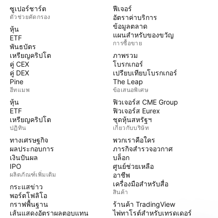
ซูเปอร์ชาร์ต
ฟีเจอร์
ตัวช่วยคัดกรอง
อัตราค่าบริการ
ข้อมูลตลาด
หุ้น
แผนสำหรับของขวัญ
ETF
การซื้อขาย
พันธบัตร
เหรียญคริปโต
ภาพรวม
คู่ CEX
โบรกเกอร์
คู่ DEX
เปรียบเทียบโบรกเกอร์
Pine
The Leap
ฮีทแมพ
ข้อเสนอพิเศษ
หุ้น
ฟิวเจอร์ส CME Group
ETF
ฟิวเจอร์ส Eurex
เหรียญคริปโต
ชุดหุ้นสหรัฐฯ
ปฏิทิน
เกี่ยวกับบริษัท
ทางเศรษฐกิจ
พวกเราคือใคร
ผลประกอบการ
ภารกิจสำรวจอวกาศ
เงินปันผล
บล็อก
IPO
ศูนย์ช่วยเหลือ
ผลิตภัณฑ์เพิ่มเติม
อาชีพ
เครื่องมือสำหรับสื่อ
กระแสข่าว
สินค้า
พอร์ตโฟลิโอ
กราฟพื้นฐาน
ร้านค้า TradingView
เส้นแสดงอัตราผลตอบแทน
ไพ่ทาโรต์สำหรับเทรดเดอร์