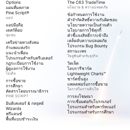
Options
The C63 TradeTime
แผนที่มหภาค
นโยบาย & ความปลอดภัย
Pine Script®
ข้อกำหนดการใช้งาน
แอป
คำจำกัดสิทธิ์ความรับผิดชอบ
แอปมือถือ
นโยบายความเป็นส่วนตัว
เดสก์ท็อป
นโยบายการใช้คุกกี้
ชุมชน
คำชี้แจงสิทธิ์การเข้าถึง
เคล็ดลับความปลอดภัย
เครือข่ายทางสังคม
โปรแกรม Bug Bounty
กำแพงแห่งรัก
สถานะเพจ
แนะนำเพื่อน
โซลูชันสำหรับธุรกิจ
โปรแกรมสำหรับครีเอเตอร์
กฎระเบียบการใช้งาน
วิดเจ็ต
ผู้ดูแลการใช้งาน
ไลบรารีชาร์ต
ไอเดีย
Lightweight Charts™
ชาร์ตขั้นสูง
การซื้อขาย
แพลตฟอร์มการซื้อขาย
การศึกษา
โอกาสในการเติบโต
คัดสรรโดยบรรณาธิการ
PINE SCRIPT
การลงโฆษณา
การเชื่อมต่อกับโบรกเกอร์
อินดิเคเตอร์ & กลยุทธ์
โปรแกรมสำหรับพาร์ทเนอร์
Wizards
โปรแกรมสำหรับการศึกษา
ฟรีแลนซ์
พื้นที่แบบชำระเงิน