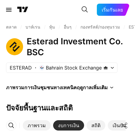
เริ่มกันเลย
ตลาด
/
บาห์เรน
/
หุ้น
/
อื่นๆ
/
กองทรัสต์/กองทุนรวม
/
ES
Esterad Investment Co.
BSC
ESTERAD
Bahrain Stock Exchange
ภาพรวม
การเงิน
ชุมชน
ทางเทคนิค
ฤดูกาล
เพิ่มเติม
ปัจจัยพื้นฐานและสถิติ
ภาพรวม
งบการเงิน
สถิติ
เงินปันผล
เพิ่มเติม