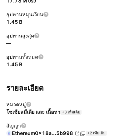
‪17.78 M‬
USD
อุปทานหมุนเวียน
‪1.45 B‬
อุปทานสูงสุด
—
อุปทานทั้งหมด
‪1.45 B‬
รายละเอียด
หมวดหมู่
โซเชียลมีเดีย และ เนื้อหา
+3 เพื่มเติม
สัญญา
Ethereum
0x18a...5b998
+2 เพื่มเติม