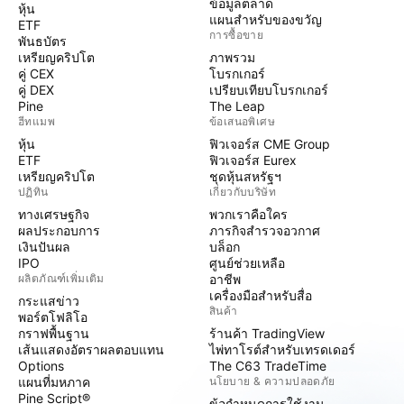
ข้อมูลตลาด
หุ้น
แผนสำหรับของขวัญ
ETF
การซื้อขาย
พันธบัตร
เหรียญคริปโต
ภาพรวม
คู่ CEX
โบรกเกอร์
คู่ DEX
เปรียบเทียบโบรกเกอร์
Pine
The Leap
ฮีทแมพ
ข้อเสนอพิเศษ
หุ้น
ฟิวเจอร์ส CME Group
ETF
ฟิวเจอร์ส Eurex
เหรียญคริปโต
ชุดหุ้นสหรัฐฯ
ปฏิทิน
เกี่ยวกับบริษัท
ทางเศรษฐกิจ
พวกเราคือใคร
ผลประกอบการ
ภารกิจสำรวจอวกาศ
เงินปันผล
บล็อก
IPO
ศูนย์ช่วยเหลือ
ผลิตภัณฑ์เพิ่มเติม
อาชีพ
เครื่องมือสำหรับสื่อ
กระแสข่าว
สินค้า
พอร์ตโฟลิโอ
กราฟพื้นฐาน
ร้านค้า TradingView
เส้นแสดงอัตราผลตอบแทน
ไพ่ทาโรต์สำหรับเทรดเดอร์
Options
The C63 TradeTime
แผนที่มหภาค
นโยบาย & ความปลอดภัย
Pine Script®
ข้อกำหนดการใช้งาน