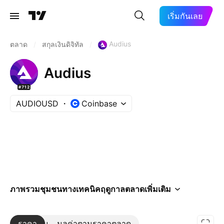
เริ่มกันเลย
Audius
ตลาด
/
สกุลเงินดิจิทัล
/
Audius
#712
AUDIOUSD
Coinbase
ภาพรวม
ชุมชน
ทางเทคนิค
ฤดูกาล
ตลาด
เพิ่มเติม
ราคา
เพิ่มเติม
มูลค่าตามราคาตลาด