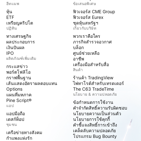
ฮีทแมพ
ข้อเสนอพิเศษ
หุ้น
ฟิวเจอร์ส CME Group
ETF
ฟิวเจอร์ส Eurex
เหรียญคริปโต
ชุดหุ้นสหรัฐฯ
ปฏิทิน
เกี่ยวกับบริษัท
ทางเศรษฐกิจ
พวกเราคือใคร
ผลประกอบการ
ภารกิจสำรวจอวกาศ
เงินปันผล
บล็อก
IPO
ศูนย์ช่วยเหลือ
ผลิตภัณฑ์เพิ่มเติม
อาชีพ
เครื่องมือสำหรับสื่อ
กระแสข่าว
สินค้า
พอร์ตโฟลิโอ
กราฟพื้นฐาน
ร้านค้า TradingView
เส้นแสดงอัตราผลตอบแทน
ไพ่ทาโรต์สำหรับเทรดเดอร์
Options
The C63 TradeTime
แผนที่มหภาค
นโยบาย & ความปลอดภัย
Pine Script®
ข้อกำหนดการใช้งาน
แอป
คำจำกัดสิทธิ์ความรับผิดชอบ
แอปมือถือ
นโยบายความเป็นส่วนตัว
เดสก์ท็อป
นโยบายการใช้คุกกี้
ชุมชน
คำชี้แจงสิทธิ์การเข้าถึง
เคล็ดลับความปลอดภัย
เครือข่ายทางสังคม
โปรแกรม Bug Bounty
กำแพงแห่งรัก