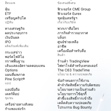
ฮีทแมพ
ข้อเสนอพิเศษ
หุ้น
ฟิวเจอร์ส CME Group
ETF
ฟิวเจอร์ส Eurex
เหรียญคริปโต
ชุดหุ้นสหรัฐฯ
ปฏิทิน
เกี่ยวกับบริษัท
ทางเศรษฐกิจ
พวกเราคือใคร
ผลประกอบการ
ภารกิจสำรวจอวกาศ
เงินปันผล
บล็อก
IPO
ศูนย์ช่วยเหลือ
ผลิตภัณฑ์เพิ่มเติม
อาชีพ
เครื่องมือสำหรับสื่อ
กระแสข่าว
สินค้า
พอร์ตโฟลิโอ
กราฟพื้นฐาน
ร้านค้า TradingView
เส้นแสดงอัตราผลตอบแทน
ไพ่ทาโรต์สำหรับเทรดเดอร์
Options
The C63 TradeTime
แผนที่มหภาค
นโยบาย & ความปลอดภัย
Pine Script®
ข้อกำหนดการใช้งาน
แอป
คำจำกัดสิทธิ์ความรับผิดชอบ
แอปมือถือ
นโยบายความเป็นส่วนตัว
เดสก์ท็อป
นโยบายการใช้คุกกี้
ชุมชน
คำชี้แจงสิทธิ์การเข้าถึง
เคล็ดลับความปลอดภัย
เครือข่ายทางสังคม
โปรแกรม Bug Bounty
กำแพงแห่งรัก