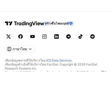
สร้างขึ้นโดยมนุษย์
ภาษาไทย
เลือกข้อมูลตลาดที่ให้บริการโดย
ICE Data Services
.
เลือกข้อมูลอ้างอิงที่ให้บริการโดย FactSet. Copyright © 2026 FactSet
Research Systems Inc.
Copyright © 2026, American Bankers Association. CUSIP Database ที่ให้
บริการโดย FactSet Research Systems Inc. All rights reserved.
SEC filings และเอกสารอื่นๆ ที่ให้บริการโดย
Quartr
.
© 2026 TradingView, Inc.
มากกว่าแค่ผลิตภัณฑ์
เครื่องมือ & การสมัครสมาชิก
ซูเปอร์ชาร์ต
ฟีเจอร์
ตัวช่วยคัดกรอง
อัตราค่าบริการ