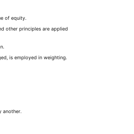
e of equity.
d other principles are applied
n.
ged, is employed in weighting.
y another.