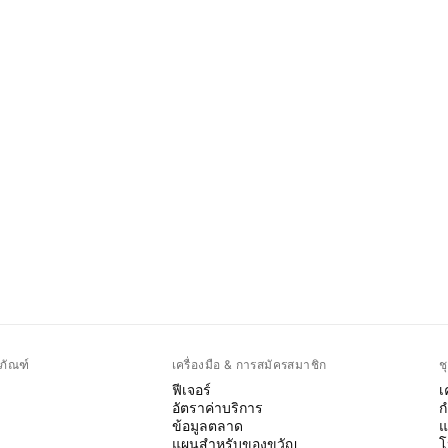
ภัณฑ์
เครื่องมือ & การสมัครสมาชิก
ช
ฟีเจอร์
เ
อัตราค่าบริการ
ก
ข้อมูลตลาด
แ
แผนสำหรับของขวัญ
โ