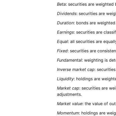
Beta
: securities are weighted
Dividends
: securities are wei
Duration
: bonds are weighted 
Earnings
: securities are class
Equal
: all securities are equa
Fixed
: securities are consiste
Fundamental
: weighting is d
Inverse market cap
: securitie
Liquidity
: holdings are weight
Market cap
: securities are we
adjustments.
Market value
: the value of ou
Momentum
: holdings are weig