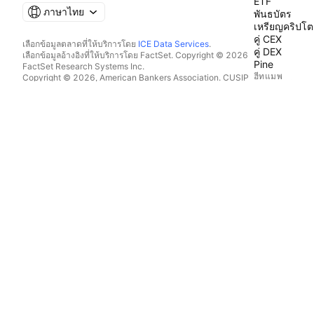
ETF
ภาษาไทย
พันธบัตร
เหรียญคริปโต
คู่ CEX
เลือกข้อมูลตลาดที่ให้บริการโดย
ICE Data Services
.
คู่ DEX
เลือกข้อมูลอ้างอิงที่ให้บริการโดย FactSet. Copyright © 2026
Pine
FactSet Research Systems Inc.
ฮีทแมพ
Copyright © 2026, American Bankers Association. CUSIP
Database ที่ให้บริการโดย FactSet Research Systems Inc. All
หุ้น
rights reserved.
ETF
SEC filings และเอกสารอื่นๆ ที่ให้บริการโดย
Quartr
.
เหรียญคริปโต
© 2026 TradingView, Inc.
ปฏิทิน
ทางเศรษฐกิจ
ผลประกอบกา
เงินปันผล
IPO
ผลิตภัณฑ์เพิ่มเต
กระแสข่าว
พอร์ตโฟลิโอ
กราฟพื้นฐาน
เส้นแสดงอัต
Options
แผนที่มหภาค
Pine Script®
แอป