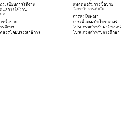
ฎระเบียบการใช้งาน
แพลตฟอร์มการซื้อขาย
ู้ดูแลการใช้งาน
โอกาสในการเติบโต
อเดีย
การลงโฆษณา
ารซื้อขาย
การเชื่อมต่อกับโบรกเกอร์
ารศึกษา
โปรแกรมสำหรับพาร์ทเนอร์
ัดสรรโดยบรรณาธิการ
โปรแกรมสำหรับการศึกษา
INE SCRIPT
ินดิเคเตอร์ & กลยุทธ์
izards
รีแลนซ์
ื้นที่แบบชำระเงิน