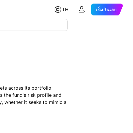
TH
เริ่มกันเลย
ts across its portfolio
 the fund's risk profile and
y, whether it seeks to mimic a