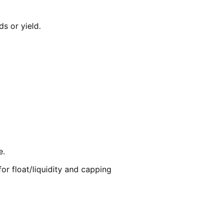
ds or yield.
e.
or float/liquidity and capping