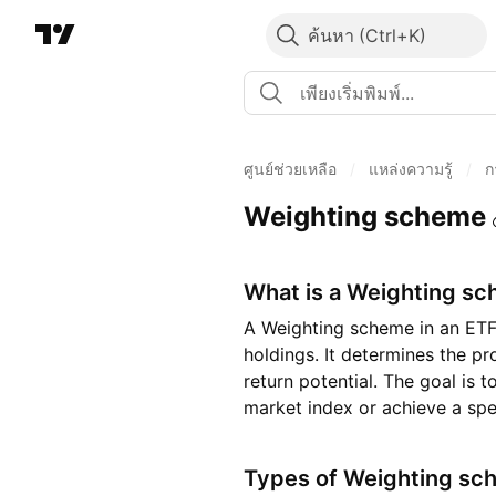
ค้นหา
ศูนย์ช่วยเหลือ
/
แหล่งความรู้
/
ก
Weighting scheme
What is a Weighting s
A Weighting scheme in an ETF 
holdings. It determines the pr
return potential. The goal is 
market index or achieve a spe
Types of Weighting sc