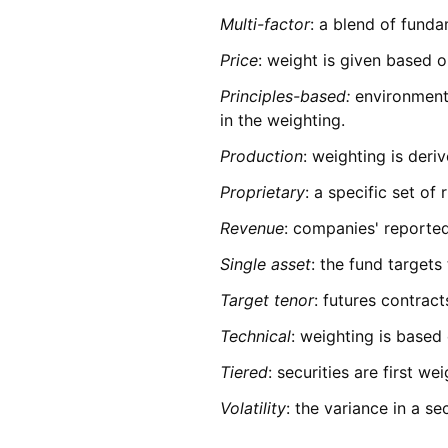
Multi-factor
: a blend of funda
Price
: weight is given based o
Principles-based:
environmenta
in the weighting.
Production
: weighting is deri
Proprietary
: a specific set o
Revenue
: companies' reported
Single asset
: the fund targets 
Target tenor
: futures contrac
Technical
: weighting is based
Tiered
: securities are first 
Volatility
: the variance in a se