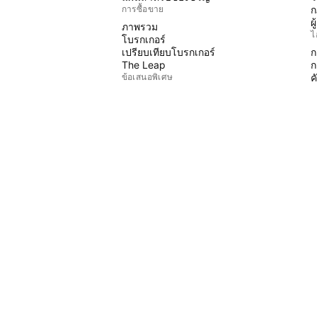
การซื้อขาย
ก
ผ
ภาพรวม
ไ
โบรกเกอร์
เปรียบเทียบโบรกเกอร์
ก
The Leap
ก
ข้อเสนอพิเศษ
ค
P
ฟิวเจอร์ส CME Group
ฟิวเจอร์ส Eurex
อ
ชุดหุ้นสหรัฐฯ
W
เกี่ยวกับบริษัท
ฟ
พ
พวกเราคือใคร
ร
ภารกิจสำรวจอวกาศ
บล็อก
ศูนย์ช่วยเหลือ
ิม
อาชีพ
เครื่องมือสำหรับสื่อ
สินค้า
ร้านค้า TradingView
ราผลตอบแทน
ไพ่ทาโรต์สำหรับเทรดเดอร์
The C63 TradeTime
นโยบาย & ความปลอดภัย
ข้อกำหนดการใช้งาน
คำจำกัดสิทธิ์ความรับผิดชอบ