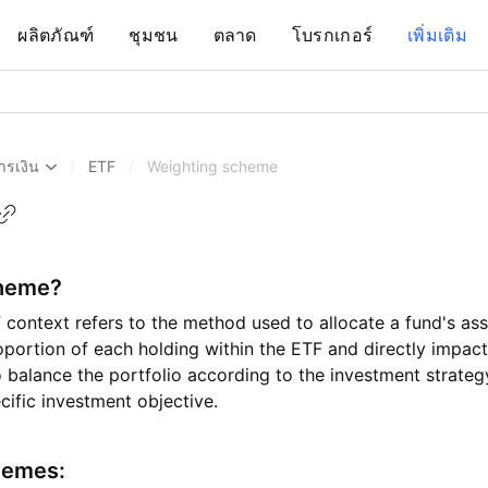
ผลิตภัณฑ์
ชุมชน
ตลาด
โบรกเกอร์
เพิ่มเติม
ารเงิน
/
ETF
/
Weighting scheme
cheme?
context refers to the method used to allocate a fund's asse
oportion of each holding within the ETF and directly impacts
to balance the portfolio according to the investment strateg
cific investment objective.
hemes: