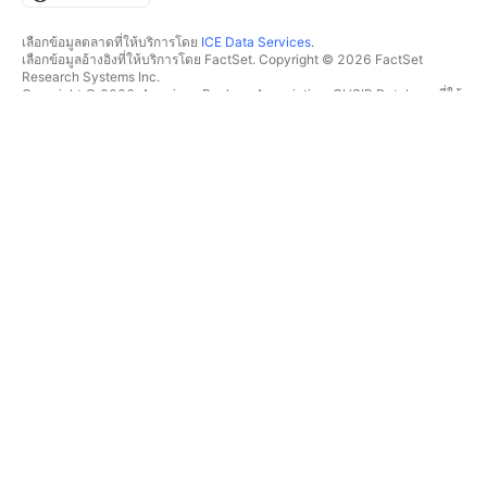
เลือกข้อมูลตลาดที่ให้บริการโดย
ICE Data Services
.
เลือกข้อมูลอ้างอิงที่ให้บริการโดย FactSet. Copyright © 2026 FactSet
Research Systems Inc.
Copyright © 2026, American Bankers Association. CUSIP Database ที่ให้
บริการโดย FactSet Research Systems Inc. All rights reserved.
SEC filings และเอกสารอื่นๆ ที่ให้บริการโดย
Quartr
.
© 2026 TradingView, Inc.
มากกว่าแค่ผลิตภัณฑ์
เครื่องมือ & การสมัครสมาชิก
ซูเปอร์ชาร์ต
ฟีเจอร์
ตัวช่วยคัดกรอง
อัตราค่าบริการ
ข้อมูลตลาด
หุ้น
แผนสำหรับของขวัญ
ETF
การซื้อขาย
พันธบัตร
เหรียญคริปโต
ภาพรวม
คู่ CEX
โบรกเกอร์
คู่ DEX
เปรียบเทียบโบรกเกอร์
Pine
The Leap
ฮีทแมพ
ข้อเสนอพิเศษ
หุ้น
ฟิวเจอร์ส CME Group
ETF
ฟิวเจอร์ส Eurex