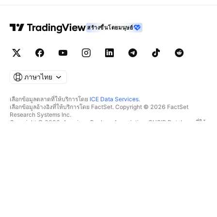
สร้างขึ้นโดยมนุษย์
ภาษาไทย
เลือกข้อมูลตลาดที่ให้บริการโดย
ICE Data Services
.
เลือกข้อมูลอ้างอิงที่ให้บริการโดย FactSet. Copyright © 2026 FactSet
Research Systems Inc.
Copyright © 2026, American Bankers Association. CUSIP Database ที่ให้
บริการโดย FactSet Research Systems Inc. All rights reserved.
SEC filings และเอกสารอื่นๆ ที่ให้บริการโดย
Quartr
.
© 2026 TradingView, Inc.
มากกว่าแค่ผลิตภัณฑ์
เครื่องมือ & การสมัครสมาชิก
ซูเปอร์ชาร์ต
ฟีเจอร์
ตัวช่วยคัดกรอง
อัตราค่าบริการ
ข้อมูลตลาด
หุ้น
แผนสำหรับของขวัญ