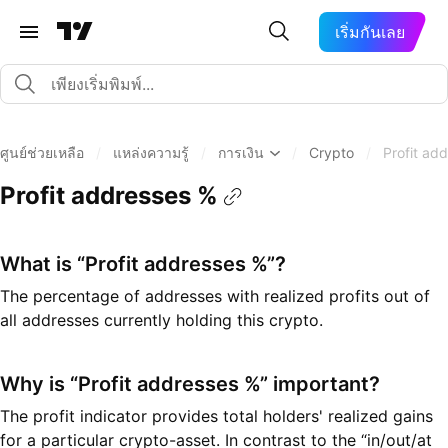
เริ่มกันเลย
ศูนย์ช่วยเหลือ
/
แหล่งความรู้
/
การเงิน
/
Crypto
/
Profit ad
Profit addresses %
What is “Profit addresses %”?
The percentage of addresses with realized profits out of
all addresses currently holding this crypto.
Why is “Profit addresses %” important?
The profit indicator provides total holders' realized gains
for a particular crypto-asset. In contrast to the “in/out/at