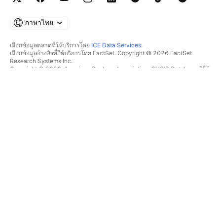
ภาษาไทย
เลือกข้อมูลตลาดที่ให้บริการโดย
ICE Data Services
.
เลือกข้อมูลอ้างอิงที่ให้บริการโดย FactSet. Copyright © 2026 FactSet
Research Systems Inc.
Copyright © 2026, American Bankers Association. CUSIP Database ที่ให้
บริการโดย FactSet Research Systems Inc. All rights reserved.
SEC filings และเอกสารอื่นๆ ที่ให้บริการโดย
Quartr
.
© 2026 TradingView, Inc.
มากกว่าแค่ผลิตภัณฑ์
เครื่องมือ & การสมัครสมาชิก
ซูเปอร์ชาร์ต
ฟีเจอร์
ตัวช่วยคัดกรอง
อัตราค่าบริการ
ข้อมูลตลาด
หุ้น
แผนสำหรับของขวัญ
ETF
การซื้อขาย
พันธบัตร
เหรียญคริปโต
ภาพรวม
คู่ CEX
โบรกเกอร์
คู่ DEX
เปรียบเทียบโบรกเกอร์
Pine
The Leap
ฮีทแมพ
ข้อเสนอพิเศษ