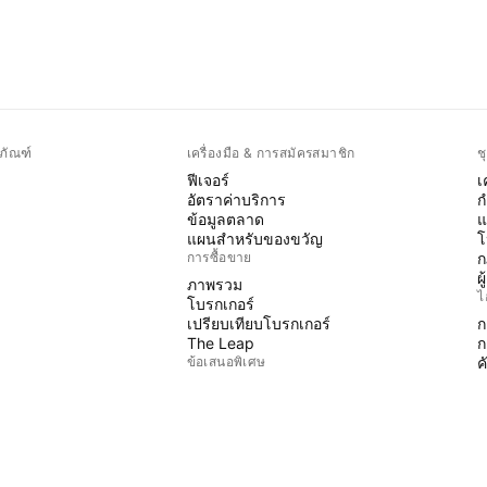
ภัณฑ์
เครื่องมือ & การสมัครสมาชิก
ช
ฟีเจอร์
เ
อัตราค่าบริการ
ก
ข้อมูลตลาด
แ
แผนสำหรับของขวัญ
โ
การซื้อขาย
ก
ผ
ภาพรวม
ไ
โบรกเกอร์
เปรียบเทียบโบรกเกอร์
ก
The Leap
ก
ข้อเสนอพิเศษ
ค
P
ฟิวเจอร์ส CME Group
ฟิวเจอร์ส Eurex
อ
ชุดหุ้นสหรัฐฯ
W
เกี่ยวกับบริษัท
ฟ
พ
พวกเราคือใคร