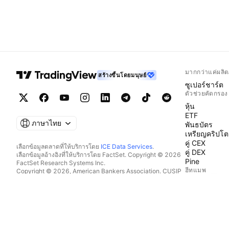
มากกว่าแค่ผลิต
สร้างขึ้นโดยมนุษย์
ซูเปอร์ชาร์ต
ตัวช่วยคัดกรอง
หุ้น
ETF
ภาษาไทย
พันธบัตร
เหรียญคริปโต
คู่ CEX
เลือกข้อมูลตลาดที่ให้บริการโดย
ICE Data Services
.
คู่ DEX
เลือกข้อมูลอ้างอิงที่ให้บริการโดย FactSet. Copyright © 2026
Pine
FactSet Research Systems Inc.
ฮีทแมพ
Copyright © 2026, American Bankers Association. CUSIP
Database ที่ให้บริการโดย FactSet Research Systems Inc. All
หุ้น
rights reserved.
ETF
SEC filings และเอกสารอื่นๆ ที่ให้บริการโดย
Quartr
.
เหรียญคริปโต
© 2026 TradingView, Inc.
ปฏิทิน
ทางเศรษฐกิจ