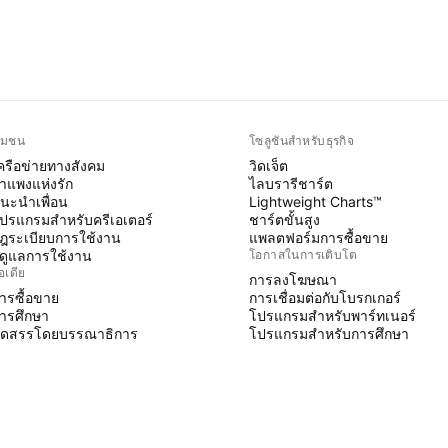
ุมชน
โซลูชันสำหรับธุรกิจ
ครือข่ายทางสังคม
วิดเจ็ต
ำแพงแห่งรัก
ไลบรารีชาร์ต
นะนำเพื่อน
Lightweight Charts™
ปรแกรมสำหรับครีเอเตอร์
ชาร์ตขั้นสูง
ฎระเบียบการใช้งาน
แพลตฟอร์มการซื้อขาย
ู้ดูแลการใช้งาน
โอกาสในการเติบโต
อเดีย
การลงโฆษณา
ารซื้อขาย
การเชื่อมต่อกับโบรกเกอร์
ารศึกษา
โปรแกรมสำหรับพาร์ทเนอร์
ัดสรรโดยบรรณาธิการ
โปรแกรมสำหรับการศึกษา
INE SCRIPT
ินดิเคเตอร์ & กลยุทธ์
izards
รีแลนซ์
ื้นที่แบบชำระเงิน