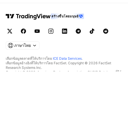
สร้างขึ้นโดยมนุษย์
ภาษาไทย
เลือกข้อมูลตลาดที่ให้บริการโดย
ICE Data Services
.
เลือกข้อมูลอ้างอิงที่ให้บริการโดย FactSet. Copyright © 2026 FactSet
Research Systems Inc.
Copyright © 2026, American Bankers Association. CUSIP Database ที่ให้
บริการโดย FactSet Research Systems Inc. All rights reserved.
SEC filings และเอกสารอื่นๆ ที่ให้บริการโดย
Quartr
.
© 2026 TradingView, Inc.
มากกว่าแค่ผลิตภัณฑ์
เครื่องมือ & การสมัครสมาชิก
ซูเปอร์ชาร์ต
ฟีเจอร์
ตัวช่วยคัดกรอง
อัตราค่าบริการ
ข้อมูลตลาด
หุ้น
แผนสำหรับของขวัญ