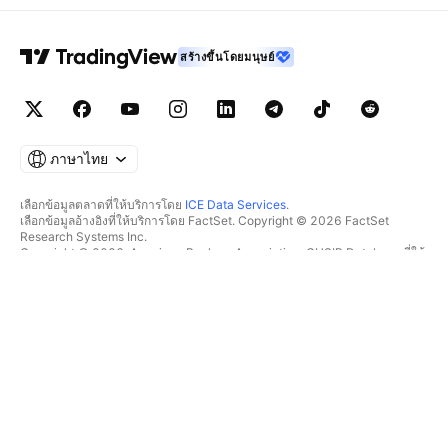
สร้างขึ้นโดยมนุษย์
ภาษาไทย
เลือกข้อมูลตลาดที่ให้บริการโดย
ICE Data Services
.
เลือกข้อมูลอ้างอิงที่ให้บริการโดย FactSet. Copyright © 2026 FactSet
Research Systems Inc.
Copyright © 2026, American Bankers Association. CUSIP Database ที่ให้
บริการโดย FactSet Research Systems Inc. All rights reserved.
SEC filings และเอกสารอื่นๆ ที่ให้บริการโดย
Quartr
.
© 2026 TradingView, Inc.
มากกว่าแค่ผลิตภัณฑ์
เครื่องมือ & การสมัครสมาชิก
ซูเปอร์ชาร์ต
ฟีเจอร์
ตัวช่วยคัดกรอง
อัตราค่าบริการ
ข้อมูลตลาด
หุ้น
แผนสำหรับของขวัญ