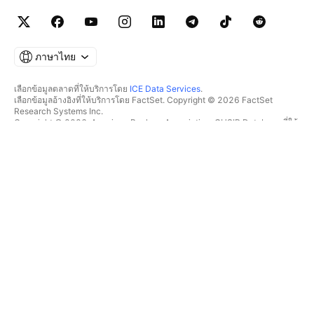
ภาษาไทย
เลือกข้อมูลตลาดที่ให้บริการโดย
ICE Data Services
.
เลือกข้อมูลอ้างอิงที่ให้บริการโดย FactSet. Copyright © 2026 FactSet
Research Systems Inc.
Copyright © 2026, American Bankers Association. CUSIP Database ที่ให้
บริการโดย FactSet Research Systems Inc. All rights reserved.
SEC filings และเอกสารอื่นๆ ที่ให้บริการโดย
Quartr
.
© 2026 TradingView, Inc.
มากกว่าแค่ผลิตภัณฑ์
เครื่องมือ & การสมัครสมาชิก
ซูเปอร์ชาร์ต
ฟีเจอร์
ตัวช่วยคัดกรอง
อัตราค่าบริการ
ข้อมูลตลาด
หุ้น
แผนสำหรับของขวัญ
ETF
การซื้อขาย
พันธบัตร
เหรียญคริปโต
ภาพรวม
คู่ CEX
โบรกเกอร์
คู่ DEX
เปรียบเทียบโบรกเกอร์