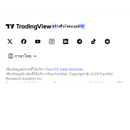
สร้างขึ้นโดยมนุษย์
ภาษาไทย
เลือกข้อมูลตลาดที่ให้บริการโดย
ICE Data Services
.
เลือกข้อมูลอ้างอิงที่ให้บริการโดย FactSet. Copyright © 2026 FactSet
Research Systems Inc.
Copyright © 2026, American Bankers Association. CUSIP Database ที่ให้
บริการโดย FactSet Research Systems Inc. All rights reserved.
SEC filings และเอกสารอื่นๆ ที่ให้บริการโดย
Quartr
.
© 2026 TradingView, Inc.
มากกว่าแค่ผลิตภัณฑ์
เครื่องมือ & การสมัครสมาชิก
ซูเปอร์ชาร์ต
ฟีเจอร์
ตัวช่วยคัดกรอง
อัตราค่าบริการ