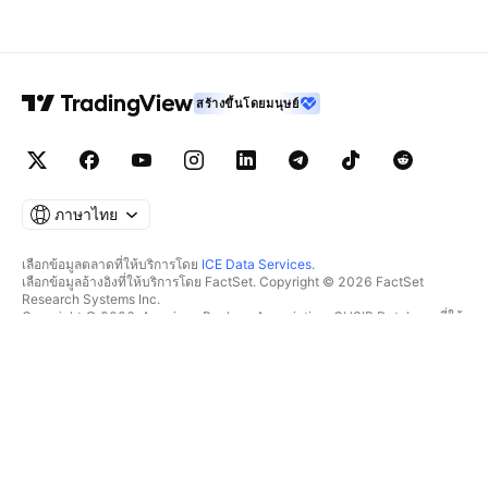
สร้างขึ้นโดยมนุษย์
ภาษาไทย
เลือกข้อมูลตลาดที่ให้บริการโดย
ICE Data Services
.
เลือกข้อมูลอ้างอิงที่ให้บริการโดย FactSet. Copyright © 2026 FactSet
Research Systems Inc.
Copyright © 2026, American Bankers Association. CUSIP Database ที่ให้
บริการโดย FactSet Research Systems Inc. All rights reserved.
SEC filings และเอกสารอื่นๆ ที่ให้บริการโดย
Quartr
.
© 2026 TradingView, Inc.
มากกว่าแค่ผลิตภัณฑ์
เครื่องมือ & การสมัครสมาชิก
ซูเปอร์ชาร์ต
ฟีเจอร์
ตัวช่วยคัดกรอง
อัตราค่าบริการ