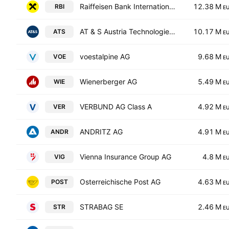
Raiffeisen Bank International AG
12.38 M
RBI
E
AT & S Austria Technologie & Systemtechnik Aktiengesellschaft
10.17 M
ATS
E
voestalpine AG
9.68 M
VOE
E
Wienerberger AG
5.49 M
WIE
E
VERBUND AG Class A
4.92 M
VER
E
ANDRITZ AG
4.91 M
ANDR
E
Vienna Insurance Group AG
4.8 M
VIG
E
Osterreichische Post AG
4.63 M
POST
E
STRABAG SE
2.46 M
STR
E