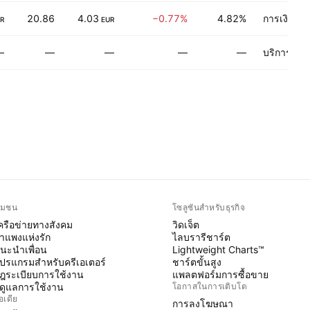
20.86
4.03
−0.77%
4.82%
การเงิน
R
EUR
—
—
—
—
—
บริการทาง
ุมชน
โซลูชันสำหรับธุรกิจ
ครือข่ายทางสังคม
วิดเจ็ต
ำแพงแห่งรัก
ไลบรารีชาร์ต
นะนำเพื่อน
Lightweight Charts™
ปรแกรมสำหรับครีเอเตอร์
ชาร์ตขั้นสูง
ฎระเบียบการใช้งาน
แพลตฟอร์มการซื้อขาย
ู้ดูแลการใช้งาน
โอกาสในการเติบโต
อเดีย
การลงโฆษณา