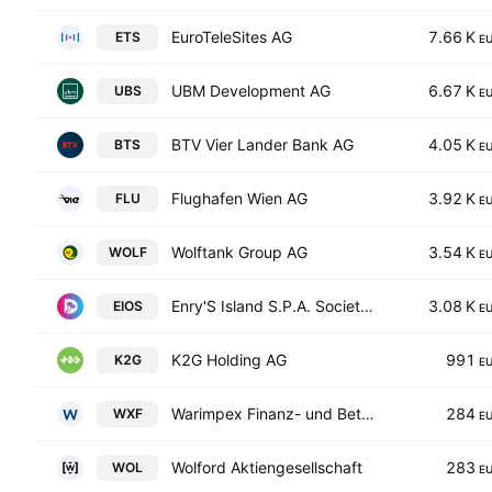
EuroTeleSites AG
7.66 K
ETS
E
UBM Development AG
6.67 K
UBS
E
BTV Vier Lander Bank AG
4.05 K
BTS
E
Flughafen Wien AG
3.92 K
FLU
E
Wolftank Group AG
3.54 K
WOLF
E
Enry'S Island S.P.A. Societa' Benefit
3.08 K
EIOS
E
K2G Holding AG
991
K2G
E
Warimpex Finanz- und Beteiligungs AG
284
WXF
E
Wolford Aktiengesellschaft
283
WOL
E