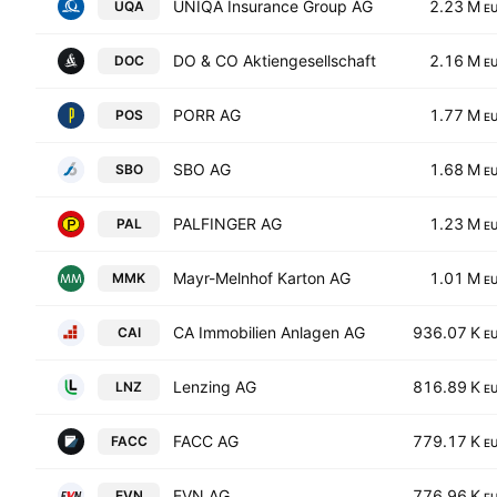
UNIQA Insurance Group AG
2.23 M
UQA
E
DO & CO Aktiengesellschaft
2.16 M
DOC
E
PORR AG
1.77 M
POS
E
SBO AG
1.68 M
SBO
E
PALFINGER AG
1.23 M
PAL
E
Mayr-Melnhof Karton AG
1.01 M
MMK
E
CA Immobilien Anlagen AG
936.07 K
CAI
E
Lenzing AG
816.89 K
LNZ
E
FACC AG
779.17 K
FACC
E
EVN AG
776.96 K
EVN