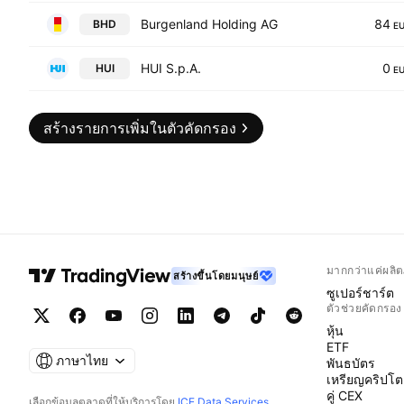
Burgenland Holding AG
84
BHD
E
HUI S.p.A.
0
HUI
E
สร้างรายการเพิ่มในตัวคัดกรอง
มากกว่าแค่ผลิต
สร้างขึ้นโดยมนุษย์
ซูเปอร์ชาร์ต
ตัวช่วยคัดกรอง
หุ้น
ETF
ภาษาไทย
พันธบัตร
เหรียญคริปโต
คู่ CEX
เลือกข้อมูลตลาดที่ให้บริการโดย
ICE Data Services
.