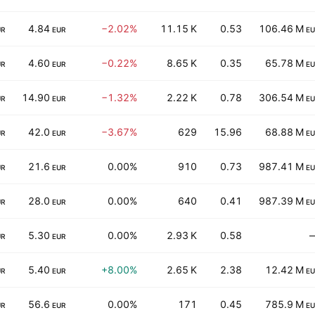
4.84
−2.02%
11.15 K
0.53
106.46 M
UR
EUR
EU
4.60
−0.22%
8.65 K
0.35
65.78 M
UR
EUR
EU
14.90
−1.32%
2.22 K
0.78
306.54 M
UR
EUR
EU
42.0
−3.67%
629
15.96
68.88 M
UR
EUR
EU
21.6
0.00%
910
0.73
987.41 M
UR
EUR
EU
28.0
0.00%
640
0.41
987.39 M
UR
EUR
EU
5.30
0.00%
2.93 K
0.58
UR
EUR
5.40
+8.00%
2.65 K
2.38
12.42 M
UR
EUR
EU
56.6
0.00%
171
0.45
785.9 M
UR
EUR
EU