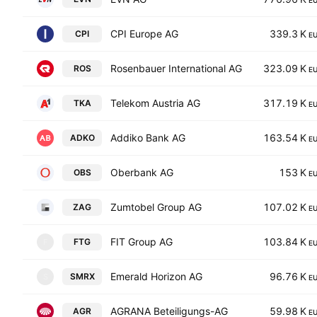
E
CPI Europe AG
339.3 K
CPI
E
Rosenbauer International AG
323.09 K
ROS
E
Telekom Austria AG
317.19 K
TKA
E
Addiko Bank AG
163.54 K
ADKO
E
Oberbank AG
153 K
OBS
E
Zumtobel Group AG
107.02 K
ZAG
E
FIT Group AG
103.84 K
FTG
F
E
Emerald Horizon AG
96.76 K
SMRX
S
E
AGRANA Beteiligungs-AG
59.98 K
AGR
E