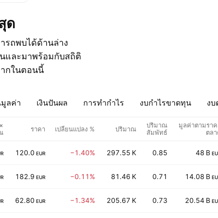
สุด
มารถพบได้ด้านล่าง
ันและมาพร้อมกับสถิติ
มมากในตอนนี้
มูลค่า
เงินปันผล
การทำกำไร
งบกำไรขาดทุน
งบด
×
ปริมาณ
มูลค่าตามราค
ราคา
เปลี่ยนแปลง %
ปริมาณ
ณ
สัมพัทธ์
ตลา
120.0
−1.40%
297.55 K
0.85
48 B
UR
EUR
EU
182.9
−0.11%
81.46 K
0.71
14.08 B
UR
EUR
EU
62.80
−1.34%
205.67 K
0.73
20.54 B
UR
EUR
EU