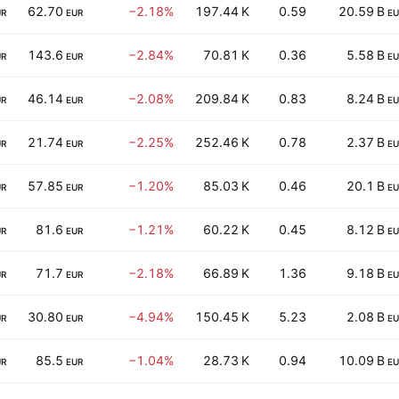
62.70
−2.18%
197.44 K
0.59
20.59 B
UR
EUR
EU
143.6
−2.84%
70.81 K
0.36
5.58 B
UR
EUR
EU
46.14
−2.08%
209.84 K
0.83
8.24 B
UR
EUR
EU
21.74
−2.25%
252.46 K
0.78
2.37 B
UR
EUR
EU
57.85
−1.20%
85.03 K
0.46
20.1 B
UR
EUR
EU
81.6
−1.21%
60.22 K
0.45
8.12 B
UR
EUR
EU
71.7
−2.18%
66.89 K
1.36
9.18 B
UR
EUR
EU
30.80
−4.94%
150.45 K
5.23
2.08 B
UR
EUR
EU
85.5
−1.04%
28.73 K
0.94
10.09 B
UR
EUR
EU