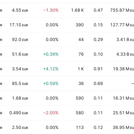
4.55
−1.30%
1.68 K
0.47
755.87 M
UR
EUR
EU
17.10
0.00%
390
0.15
127.77 M
UR
EUR
EU
92.0
0.00%
44
0.29
3.41 B
UR
EUR
EU
51.6
+0.39%
76
0.10
4.33 B
UR
EUR
EU
3.54
+4.12%
1 K
0.91
19.38 M
UR
EUR
EU
85.5
+0.59%
36
0.69
UR
EUR
1.68
0.00%
590
0.11
16.31 M
UR
EUR
EU
0.490
−2.00%
580
0.11
25.51 M
UR
EUR
EU
2.50
0.00%
113
0.12
36.95 M
UR
EUR
EU