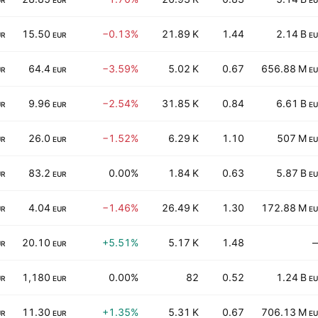
UR
EUR
EU
15.50
−0.13%
21.89 K
1.44
2.14 B
UR
EUR
EU
64.4
−3.59%
5.02 K
0.67
656.88 M
UR
EUR
EU
9.96
−2.54%
31.85 K
0.84
6.61 B
UR
EUR
EU
26.0
−1.52%
6.29 K
1.10
507 M
UR
EUR
EU
83.2
0.00%
1.84 K
0.63
5.87 B
UR
EUR
EU
4.04
−1.46%
26.49 K
1.30
172.88 M
UR
EUR
EU
20.10
+5.51%
5.17 K
1.48
UR
EUR
1,180
0.00%
82
0.52
1.24 B
UR
EUR
EU
11.30
+1.35%
5.31 K
0.67
706.13 M
UR
EUR
EU