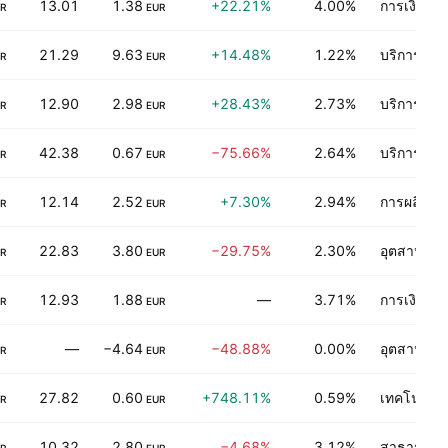
13.01
1.38
+22.21%
4.00%
การเงิน
R
EUR
21.29
9.63
+14.48%
1.22%
บริการผู้บร
R
EUR
12.90
2.98
+28.43%
2.73%
บริการเกี่
R
EUR
42.38
0.67
−75.66%
2.64%
บริการเกี่
R
EUR
12.14
2.52
+7.30%
2.94%
การผลิตของ
R
EUR
22.83
3.80
−29.75%
2.30%
อุตสาหกรร
R
EUR
12.93
1.88
—
3.71%
การเงิน
R
EUR
—
−4.64
−48.88%
0.00%
อุตสาหกรร
R
EUR
27.82
0.60
+748.11%
0.59%
เทคโนโลยีอ
R
EUR
10.32
2.80
−4.68%
3.12%
สาธารณูป