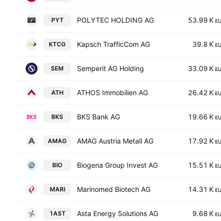
POLYTEC HOLDING AG
53.99 K
PYT
E
Kapsch TrafficCom AG
39.8 K
KTCG
E
Semperit AG Holding
33.09 K
SEM
E
ATHOS Immobilien AG
26.42 K
ATH
E
BKS Bank AG
19.66 K
BKS
E
AMAG Austria Metall AG
17.92 K
AMAG
E
Biogena Group Invest AG
15.51 K
BIO
E
Marinomed Biotech AG
14.31 K
MARI
E
Asta Energy Solutions AG
9.68 K
1AST
E