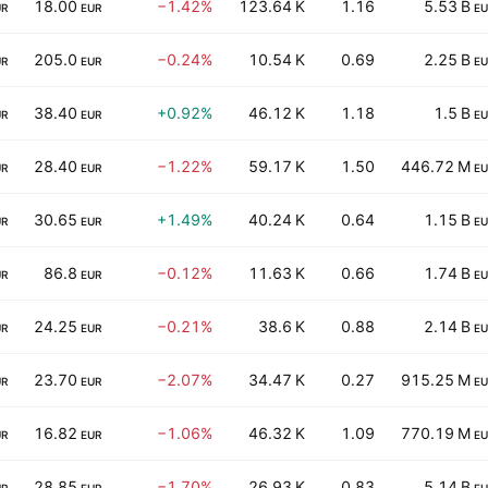
18.00
−1.42%
123.64 K
1.16
5.53 B
UR
EUR
EU
205.0
−0.24%
10.54 K
0.69
2.25 B
UR
EUR
EU
38.40
+0.92%
46.12 K
1.18
1.5 B
UR
EUR
EU
28.40
−1.22%
59.17 K
1.50
446.72 M
UR
EUR
EU
30.65
+1.49%
40.24 K
0.64
1.15 B
UR
EUR
EU
86.8
−0.12%
11.63 K
0.66
1.74 B
UR
EUR
EU
24.25
−0.21%
38.6 K
0.88
2.14 B
UR
EUR
EU
23.70
−2.07%
34.47 K
0.27
915.25 M
UR
EUR
EU
16.82
−1.06%
46.32 K
1.09
770.19 M
UR
EUR
EU
28.85
−1.70%
26.93 K
0.83
5.14 B