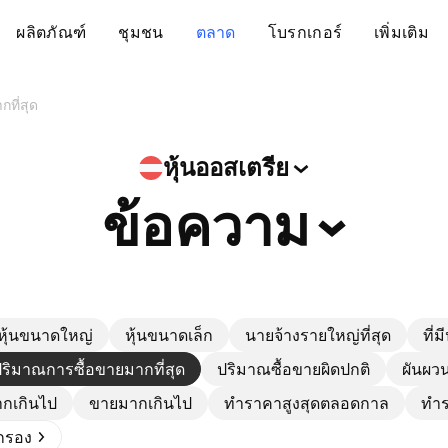
ผลิตภัณฑ์
ชุมชน
ตลาด
โบรกเกอร์
เพิ่มเติม
ที่สุด
หุ้นออสเตรีย
ข้อความ
หุ้นขนาดใหญ่
หุ้นขนาดเล็ก
นายจ้างรายใหญ่ที่สุด
ที่ม
ริมาณการซื้อขายมากที่สุด
ปริมาณซื้อขายผิดปกติ
ผันผวน
ากเกินไป
ขายมากเกินไป
ทำราคาสูงสุดตลอดกาล
ทำร
ดกรอง