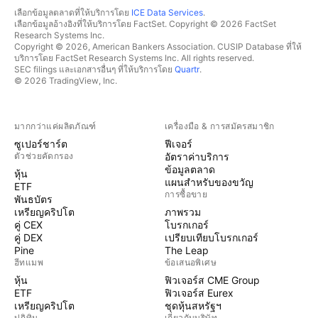
เลือกข้อมูลตลาดที่ให้บริการโดย
ICE Data Services
.
เลือกข้อมูลอ้างอิงที่ให้บริการโดย FactSet. Copyright © 2026 FactSet
Research Systems Inc.
Copyright © 2026, American Bankers Association. CUSIP Database ที่ให้
บริการโดย FactSet Research Systems Inc. All rights reserved.
SEC filings และเอกสารอื่นๆ ที่ให้บริการโดย
Quartr
.
© 2026 TradingView, Inc.
มากกว่าแค่ผลิตภัณฑ์
เครื่องมือ & การสมัครสมาชิก
ซูเปอร์ชาร์ต
ฟีเจอร์
ตัวช่วยคัดกรอง
อัตราค่าบริการ
ข้อมูลตลาด
หุ้น
แผนสำหรับของขวัญ
ETF
การซื้อขาย
พันธบัตร
เหรียญคริปโต
ภาพรวม
คู่ CEX
โบรกเกอร์
คู่ DEX
เปรียบเทียบโบรกเกอร์
Pine
The Leap
ฮีทแมพ
ข้อเสนอพิเศษ
หุ้น
ฟิวเจอร์ส CME Group
ETF
ฟิวเจอร์ส Eurex
เหรียญคริปโต
ชุดหุ้นสหรัฐฯ
ปฏิทิน
เกี่ยวกับบริษัท