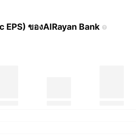
sic EPS) ของAlRayan
Bank