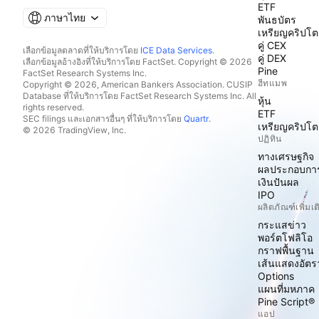
ETF
ภาษาไทย
พันธบัตร
เหรียญคริปโต
คู่ CEX
เลือกข้อมูลตลาดที่ให้บริการโดย
ICE Data Services
.
คู่ DEX
เลือกข้อมูลอ้างอิงที่ให้บริการโดย FactSet. Copyright © 2026
Pine
FactSet Research Systems Inc.
ฮีทแมพ
Copyright © 2026, American Bankers Association. CUSIP
Database ที่ให้บริการโดย FactSet Research Systems Inc. All
หุ้น
rights reserved.
ETF
SEC filings และเอกสารอื่นๆ ที่ให้บริการโดย
Quartr
.
เหรียญคริปโต
© 2026 TradingView, Inc.
ปฏิทิน
ทางเศรษฐกิจ
ผลประกอบกา
เงินปันผล
IPO
ผลิตภัณฑ์เพิ่มเต
กระแสข่าว
พอร์ตโฟลิโอ
กราฟพื้นฐาน
เส้นแสดงอัต
Options
แผนที่มหภาค
Pine Script®
แอป