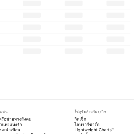
ุมชน
โซลูชันสำหรับธุรกิจ
ครือข่ายทางสังคม
วิดเจ็ต
ำแพงแห่งรัก
ไลบรารีชาร์ต
นะนำเพื่อน
Lightweight Charts™