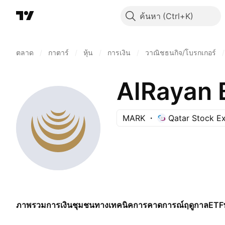
ค้นหา
ตลาด
/
กาตาร์
/
หุ้น
/
การเงิน
/
วาณิชธนกิจ/โบรกเกอร์
/
AlRayan 
MARK
Qatar Stock E
ภาพรวม
การเงิน
ชุมชน
ทางเทคนิค
การคาดการณ์
ฤดูกาล
ETF