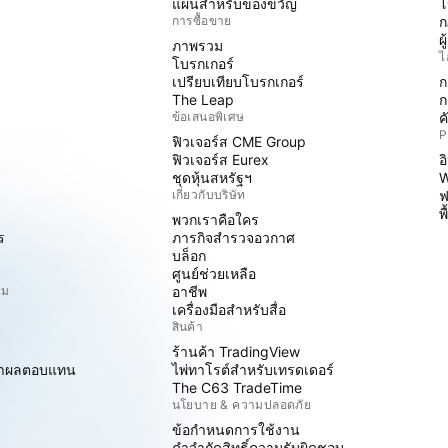
แผนสำหรับของขวัญ
โ
การซื้อขาย
ก
ผ
ภาพรวม
ไ
โบรกเกอร์
เปรียบเทียบโบรกเกอร์
ก
The Leap
ก
ข้อเสนอพิเศษ
ค
P
ฟิวเจอร์ส CME Group
ฟิวเจอร์ส Eurex
อ
ชุดหุ้นสหรัฐฯ
W
เกี่ยวกับบริษัท
ฟ
พ
พวกเราคือใคร
ร
ภารกิจสำรวจอวกาศ
บล็อก
ศูนย์ช่วยเหลือ
ิม
อาชีพ
เครื่องมือสำหรับสื่อ
สินค้า
ร้านค้า TradingView
ราผลตอบแทน
ไพ่ทาโรต์สำหรับเทรดเดอร์
The C63 TradeTime
นโยบาย & ความปลอดภัย
ข้อกำหนดการใช้งาน
คำจำกัดสิทธิ์ความรับผิดชอบ