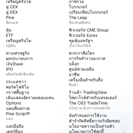
เหรียญคริปโต
ภาพรวม
คู่ CEX
โบรกเกอร์
คู่ DEX
เปรียบเทียบโบรกเกอร์
Pine
The Leap
ฮีทแมพ
ข้อเสนอพิเศษ
หุ้น
ฟิวเจอร์ส CME Group
ETF
ฟิวเจอร์ส Eurex
เหรียญคริปโต
ชุดหุ้นสหรัฐฯ
ปฏิทิน
เกี่ยวกับบริษัท
ทางเศรษฐกิจ
พวกเราคือใคร
ผลประกอบการ
ภารกิจสำรวจอวกาศ
เงินปันผล
บล็อก
IPO
ศูนย์ช่วยเหลือ
ผลิตภัณฑ์เพิ่มเติม
อาชีพ
เครื่องมือสำหรับสื่อ
กระแสข่าว
สินค้า
พอร์ตโฟลิโอ
กราฟพื้นฐาน
ร้านค้า TradingView
เส้นแสดงอัตราผลตอบแทน
ไพ่ทาโรต์สำหรับเทรดเดอร์
Options
The C63 TradeTime
แผนที่มหภาค
นโยบาย & ความปลอดภัย
Pine Script®
ข้อกำหนดการใช้งาน
แอป
คำจำกัดสิทธิ์ความรับผิดชอบ
แอปมือถือ
นโยบายความเป็นส่วนตัว
เดสก์ท็อป
นโยบายการใช้คุกกี้