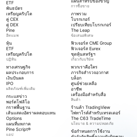
แผนสำหรับของขวัญ
ETF
การซื้อขาย
พันธบัตร
เหรียญคริปโต
ภาพรวม
คู่ CEX
โบรกเกอร์
คู่ DEX
เปรียบเทียบโบรกเกอร์
Pine
The Leap
ฮีทแมพ
ข้อเสนอพิเศษ
หุ้น
ฟิวเจอร์ส CME Group
ETF
ฟิวเจอร์ส Eurex
เหรียญคริปโต
ชุดหุ้นสหรัฐฯ
ปฏิทิน
เกี่ยวกับบริษัท
ทางเศรษฐกิจ
พวกเราคือใคร
ผลประกอบการ
ภารกิจสำรวจอวกาศ
เงินปันผล
บล็อก
IPO
ศูนย์ช่วยเหลือ
ผลิตภัณฑ์เพิ่มเติม
อาชีพ
เครื่องมือสำหรับสื่อ
กระแสข่าว
สินค้า
พอร์ตโฟลิโอ
กราฟพื้นฐาน
ร้านค้า TradingView
เส้นแสดงอัตราผลตอบแทน
ไพ่ทาโรต์สำหรับเทรดเดอร์
Options
The C63 TradeTime
แผนที่มหภาค
นโยบาย & ความปลอดภัย
Pine Script®
ข้อกำหนดการใช้งาน
แอป
คำจำกัดสิทธิ์ความรับผิดชอบ