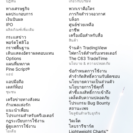
ปฏิทิน
เกี่ยวกับบริษัท
ทางเศรษฐกิจ
พวกเราคือใคร
ผลประกอบการ
ภารกิจสำรวจอวกาศ
เงินปันผล
บล็อก
IPO
ศูนย์ช่วยเหลือ
ผลิตภัณฑ์เพิ่มเติม
อาชีพ
เครื่องมือสำหรับสื่อ
กระแสข่าว
สินค้า
พอร์ตโฟลิโอ
กราฟพื้นฐาน
ร้านค้า TradingView
เส้นแสดงอัตราผลตอบแทน
ไพ่ทาโรต์สำหรับเทรดเดอร์
Options
The C63 TradeTime
แผนที่มหภาค
นโยบาย & ความปลอดภัย
Pine Script®
ข้อกำหนดการใช้งาน
แอป
คำจำกัดสิทธิ์ความรับผิดชอบ
แอปมือถือ
นโยบายความเป็นส่วนตัว
เดสก์ท็อป
นโยบายการใช้คุกกี้
ชุมชน
คำชี้แจงสิทธิ์การเข้าถึง
เคล็ดลับความปลอดภัย
เครือข่ายทางสังคม
โปรแกรม Bug Bounty
กำแพงแห่งรัก
สถานะเพจ
แนะนำเพื่อน
โซลูชันสำหรับธุรกิจ
โปรแกรมสำหรับครีเอเตอร์
กฎระเบียบการใช้งาน
วิดเจ็ต
ผู้ดูแลการใช้งาน
ไลบรารีชาร์ต
ไอเดีย
Lightweight Charts™