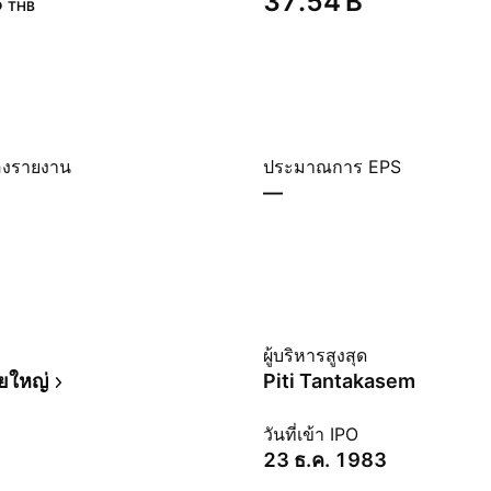
‬
‪37.54 B‬
THB
องรายงาน
ประมาณการ EPS
—
ม
ผู้บริหารสูงสุด
ยใหญ่
Piti Tantakasem
วันที่เข้า IPO
23 ธ.ค. 1983