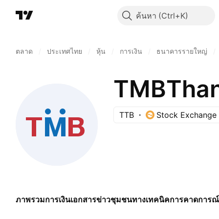
ค้นหา
ตลาด
/
ประเทศไทย
/
หุ้น
/
การเงิน
/
ธนาคารรายใหญ่
/
TTB
Stock Exchange 
ภาพรวม
การเงิน
เอกสาร
ข่าว
ชุมชน
ทางเทคนิค
การคาดการณ์