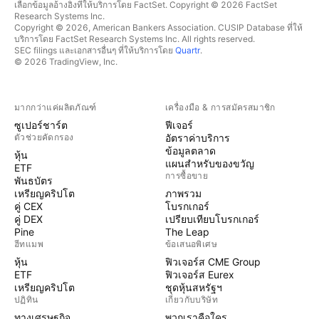
เลือกข้อมูลอ้างอิงที่ให้บริการโดย FactSet. Copyright © 2026 FactSet
Research Systems Inc.
Copyright © 2026, American Bankers Association. CUSIP Database ที่ให้
บริการโดย FactSet Research Systems Inc. All rights reserved.
SEC filings และเอกสารอื่นๆ ที่ให้บริการโดย
Quartr
.
© 2026 TradingView, Inc.
มากกว่าแค่ผลิตภัณฑ์
เครื่องมือ & การสมัครสมาชิก
ซูเปอร์ชาร์ต
ฟีเจอร์
ตัวช่วยคัดกรอง
อัตราค่าบริการ
ข้อมูลตลาด
หุ้น
แผนสำหรับของขวัญ
ETF
การซื้อขาย
พันธบัตร
เหรียญคริปโต
ภาพรวม
คู่ CEX
โบรกเกอร์
คู่ DEX
เปรียบเทียบโบรกเกอร์
Pine
The Leap
ฮีทแมพ
ข้อเสนอพิเศษ
หุ้น
ฟิวเจอร์ส CME Group
ETF
ฟิวเจอร์ส Eurex
เหรียญคริปโต
ชุดหุ้นสหรัฐฯ
ปฏิทิน
เกี่ยวกับบริษัท
ทางเศรษฐกิจ
พวกเราคือใคร