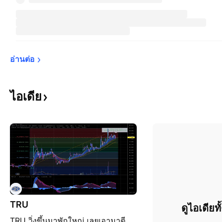
อ่านต่อ
ไอเดีย
TRU
ดูไอเดียท
TRU วิ่งขึ้นมาพักใหญ่ เลยเอามาตี