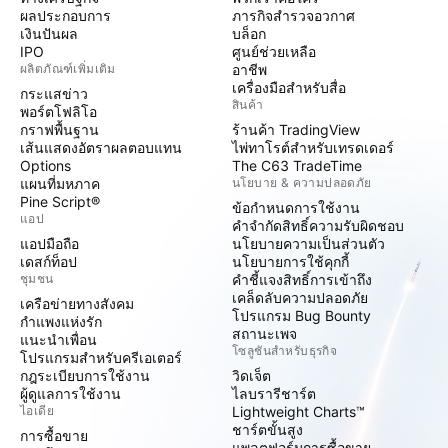
ผลประกอบการ
ภารกิจสำรวจอวกาศ
เงินปันผล
บล็อก
IPO
ศูนย์ช่วยเหลือ
ผลิตภัณฑ์เพิ่มเติม
อาชีพ
เครื่องมือสำหรับสื่อ
กระแสข่าว
สินค้า
พอร์ตโฟลิโอ
กราฟพื้นฐาน
ร้านค้า TradingView
เส้นแสดงอัตราผลตอบแทน
ไพ่ทาโรต์สำหรับเทรดเดอร์
Options
The C63 TradeTime
แผนที่มหภาค
นโยบาย & ความปลอดภัย
Pine Script®
ข้อกำหนดการใช้งาน
แอป
คำจำกัดสิทธิ์ความรับผิดชอบ
แอปมือถือ
นโยบายความเป็นส่วนตัว
เดสก์ท็อป
นโยบายการใช้คุกกี้
ชุมชน
คำชี้แจงสิทธิ์การเข้าถึง
เคล็ดลับความปลอดภัย
เครือข่ายทางสังคม
โปรแกรม Bug Bounty
กำแพงแห่งรัก
สถานะเพจ
แนะนำเพื่อน
โซลูชันสำหรับธุรกิจ
โปรแกรมสำหรับครีเอเตอร์
กฎระเบียบการใช้งาน
วิดเจ็ต
ผู้ดูแลการใช้งาน
ไลบรารีชาร์ต
ไอเดีย
Lightweight Charts™
ชาร์ตขั้นสูง
การซื้อขาย
แพลตฟอร์มการซื้อขาย